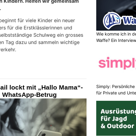
n Kindern. Helfen wir gemeinsam
.
ginnt für viele Kinder ein neuer
s für die Erstklässlerinnen und
Wie komme ich in de
e selbstständige Schulweg ein grosses
Waffe? Ein Intervie
den Tag dazu und sammeln wichtige
erkehr.
Simply: Persönlich
il lockt mit „Hallo Mama“-
für Private und Un
n WhatsApp-Betrug