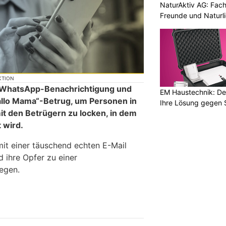
NaturAktiv AG: Fach
Freunde und Naturl
KTION
ne WhatsApp-Benachrichtigung und
EM Haustechnik: De
allo Mama“-Betrug, um Personen in
Ihre Lösung gegen 
t den Betrügern zu locken, in dem
t wird.
mit einer täuschend echten E-Mail
 ihre Opfer zu einer
egen.