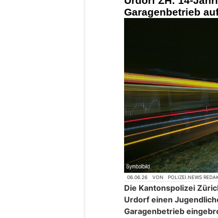
Urdorf ZH: 14-Jähri
Garagenbetrieb auf 
06.06.26
VON
POLIZEI.NEWS REDA
Die Kantonspolizei Züric
Urdorf einen Jugendliche
Garagenbetrieb eingebr