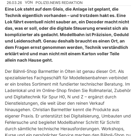
26.03.26
VON
POLIZEI.NEWS REDAKTION
Eine Lok steht auf dem Gleis, die Anlage ist geplant, die
Technik eigentlich vorhanden – und trotzdem hakt es. Eine
Lok fährt eventuell nicht sauber an, ein Decoder macht nicht
das, was er soll, oder die digitale Steuerung erweist sich als
komplizierter als gedacht. Modellbahn ist Präzision, Geduld
und Leidenschaft. Genau deshalb braucht es einen Ort, an
dem Fragen ernst genommen werden, Technik verständlich
erklärt wird und man nicht mit einem Karton voller Teile
allein nach Hause geht.
Der Bähnli-Shop Barmettler in Olten ist genau dieser Ort. Als
spezialisiertes Fachgeschäft für Modelleisenbahnen verbindet
er ein breites Sortiment mit fundierter technischer Beratung. Im
Ladenlokal und im Online-Shop finden Sie Rollmaterial, Zubehör
und Digitaltechnik für Spur H0, N und Z – ergänzt durch
Dienstleistungen, die weit über den reinen Verkauf
hinausgehen. Christian Barmettler kennt die Produkte aus
eigener Praxis. Er unterstützt bei Digitalisierung, Umbauten und
Fehlersuche und begleitet Modellbahner Schritt für Schritt
durch sämtliche technische Herausforderungen. Workshops,
Kurse und ein persönlicher Service machen den Bähnli-Shop zu