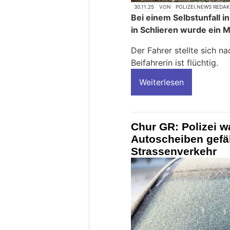
30.11.25
VON
POLIZEI.NEWS REDA
Bei einem Selbstunfall i
in Schlieren wurde ein M
Der Fahrer stellte sich na
Beifahrerin ist flüchtig.
Weiterlesen
Chur GR: Polizei wa
Autoscheiben gefä
Strassenverkehr