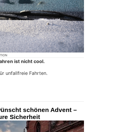
KTION
hren ist nicht cool.
r unfallfreie Fahrten.
 wünscht schönen Advent –
eure Sicherheit