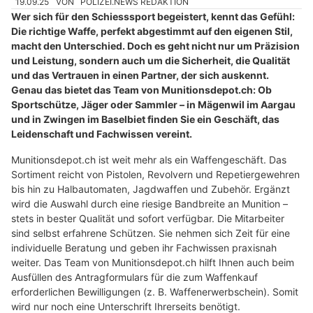
19.09.25
VON
POLIZEI.NEWS REDAKTION
Wer sich für den Schiesssport begeistert, kennt das Gefühl:
Die richtige Waffe, perfekt abgestimmt auf den eigenen Stil,
macht den Unterschied. Doch es geht nicht nur um Präzision
und Leistung, sondern auch um die Sicherheit, die Qualität
und das Vertrauen in einen Partner, der sich auskennt.
Genau das bietet das Team von Munitionsdepot.ch: Ob
Sportschütze, Jäger oder Sammler – in Mägenwil im Aargau
und in Zwingen im Baselbiet finden Sie ein Geschäft, das
Leidenschaft und Fachwissen vereint.
Munitionsdepot.ch ist weit mehr als ein Waffengeschäft. Das
Sortiment reicht von Pistolen, Revolvern und Repetiergewehren
bis hin zu Halbautomaten, Jagdwaffen und Zubehör. Ergänzt
wird die Auswahl durch eine riesige Bandbreite an Munition –
stets in bester Qualität und sofort verfügbar. Die Mitarbeiter
sind selbst erfahrene Schützen. Sie nehmen sich Zeit für eine
individuelle Beratung und geben ihr Fachwissen praxisnah
weiter. Das Team von Munitionsdepot.ch hilft Ihnen auch beim
Ausfüllen des Antragformulars für die zum Waffenkauf
erforderlichen Bewilligungen (z. B. Waffenerwerbschein). Somit
wird nur noch eine Unterschrift Ihrerseits benötigt.