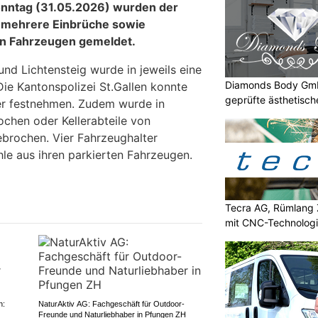
onntag (31.05.2026) wurden der
n mehrere Einbrüche sowie
en Fahrzeugen gemeldet.
und Lichtensteig wurde in jeweils eine
Diamonds Body GmbH
e Kantonspolizei St.Gallen konnte
geprüfte ästhetisc
er festnehmen. Zudem wurde in
chen oder Kellerabteile von
brochen. Vier Fahrzeughalter
e aus ihren parkierten Fahrzeugen.
Tecra AG, Rümlang Z
mit CNC-Technologi
n:
NaturAktiv AG: Fachgeschäft für Outdoor-
Freunde und Naturliebhaber in Pfungen ZH