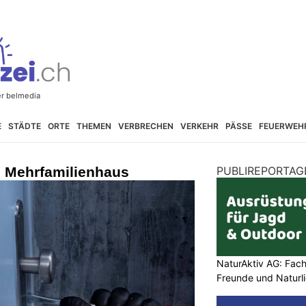
E
STÄDTE
ORTE
THEMEN
VERBRECHEN
VERKEHR
PÄSSE
FEUERWEH
n Mehrfamilienhaus
PUBLIREPORTAG
NaturAktiv AG: Fach
Freunde und Naturl