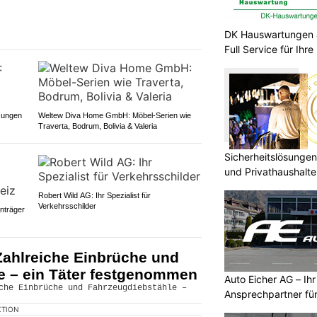
DK Hauswartungen 
Full Service für Ihr
sungen
Weltew Diva Home GmbH: Möbel-Serien wie
Traverta, Bodrum, Bolivia & Valeria
Sicherheitslösungen
und Privathaushal
Robert Wild AG: Ihr Spezialist für
Verkehrsschilder
enträger
Zahlreiche Einbrüche und
e – ein Täter festgenommen
Auto Eicher AG – Ihr
Ansprechpartner für
Autoservice
KTION