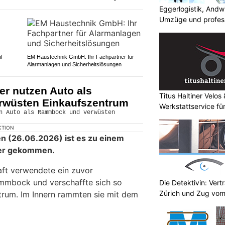
Eggerlogistik, Andw
Umzüge und profess
f
EM Haustechnik GmbH: Ihr Fachpartner für
Alarmanlagen und Sicherheitslösungen
er nutzen Auto als
Titus Haltiner Velo
wüsten Einkaufszentrum
Werkstattservice fü
KTION
n (26.06.2026) ist es zu einem
ter gekommen.
aft verwendete ein zuvor
mmbock und verschaffte sich so
Die Detektivin: Vert
Zürich und Zug vom
rum. Im Innern rammten sie mit dem