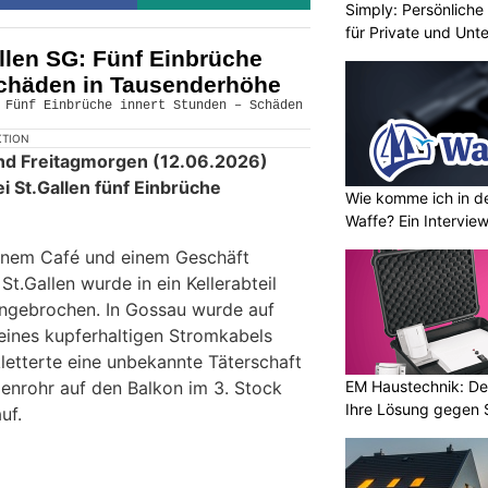
Simply: Persönlich
für Private und Un
llen SG: Fünf Einbrüche
Schäden in Tausenderhöhe
KTION
nd Freitagmorgen (12.06.2026)
i St.Gallen fünf Einbrüche
Wie komme ich in de
Waffe? Ein Intervie
einem Café und einem Geschäft
St.Gallen wurde in ein Kellerabteil
ingebrochen. In Gossau wurde auf
 eines kupferhaltigen Stromkabels
letterte eine unbekannte Täterschaft
EM Haustechnik: De
enrohr auf den Balkon im 3. Stock
Ihre Lösung gegen 
uf.