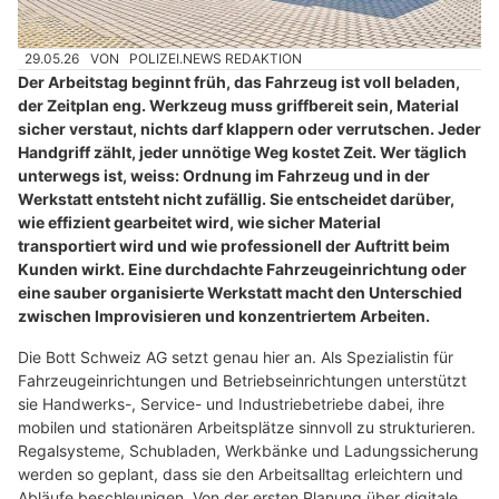
29.05.26
VON
POLIZEI.NEWS REDAKTION
Der Arbeitstag beginnt früh, das Fahrzeug ist voll beladen,
der Zeitplan eng. Werkzeug muss griffbereit sein, Material
sicher verstaut, nichts darf klappern oder verrutschen. Jeder
Handgriff zählt, jeder unnötige Weg kostet Zeit. Wer täglich
unterwegs ist, weiss: Ordnung im Fahrzeug und in der
Werkstatt entsteht nicht zufällig. Sie entscheidet darüber,
wie effizient gearbeitet wird, wie sicher Material
transportiert wird und wie professionell der Auftritt beim
Kunden wirkt. Eine durchdachte Fahrzeugeinrichtung oder
eine sauber organisierte Werkstatt macht den Unterschied
zwischen Improvisieren und konzentriertem Arbeiten.
Die Bott Schweiz AG setzt genau hier an. Als Spezialistin für
Fahrzeugeinrichtungen und Betriebseinrichtungen unterstützt
sie Handwerks-, Service- und Industriebetriebe dabei, ihre
mobilen und stationären Arbeitsplätze sinnvoll zu strukturieren.
Regalsysteme, Schubladen, Werkbänke und Ladungssicherung
werden so geplant, dass sie den Arbeitsalltag erleichtern und
Abläufe beschleunigen. Von der ersten Planung über digitale