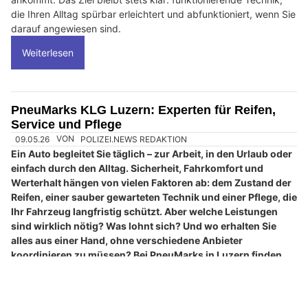
die Ihren Alltag spürbar erleichtert und abfunktioniert, wenn Sie
darauf angewiesen sind.
Weiterlesen
PneuMarks KLG Luzern: Experten für Reifen,
Service und Pflege
09.05.26
VON
POLIZEI.NEWS REDAKTION
Ein Auto begleitet Sie täglich – zur Arbeit, in den Urlaub oder
einfach durch den Alltag. Sicherheit, Fahrkomfort und
Werterhalt hängen von vielen Faktoren ab: dem Zustand der
Reifen, einer sauber gewarteten Technik und einer Pflege, die
Ihr Fahrzeug langfristig schützt. Aber welche Leistungen
sind wirklich nötig? Was lohnt sich? Und wo erhalten Sie
alles aus einer Hand, ohne verschiedene Anbieter
koordinieren zu müssen? Bei PneuMarks in Luzern finden
Sie eine Adresse, die genau diese Fragen praxisnah
beantwortet und Ihnen alle Leistungen rund ums Auto
gebündelt an einem Ort bietet.