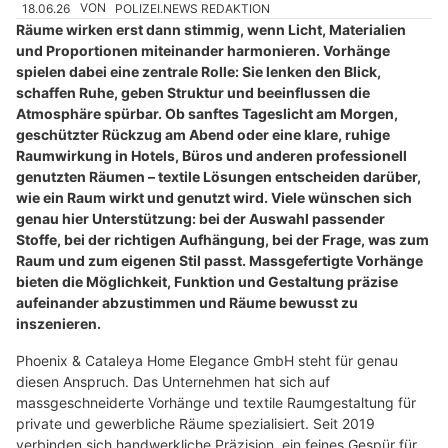
18.06.26
VON
POLIZEI.NEWS REDAKTION
Räume wirken erst dann stimmig, wenn Licht, Materialien
und Proportionen miteinander harmonieren. Vorhänge
spielen dabei eine zentrale Rolle: Sie lenken den Blick,
schaffen Ruhe, geben Struktur und beeinflussen die
Atmosphäre spürbar. Ob sanftes Tageslicht am Morgen,
geschützter Rückzug am Abend oder eine klare, ruhige
Raumwirkung in Hotels, Büros und anderen professionell
genutzten Räumen – textile Lösungen entscheiden darüber,
wie ein Raum wirkt und genutzt wird. Viele wünschen sich
genau hier Unterstützung: bei der Auswahl passender
Stoffe, bei der richtigen Aufhängung, bei der Frage, was zum
Raum und zum eigenen Stil passt. Massgefertigte Vorhänge
bieten die Möglichkeit, Funktion und Gestaltung präzise
aufeinander abzustimmen und Räume bewusst zu
inszenieren.
Phoenix & Cataleya Home Elegance GmbH steht für genau
diesen Anspruch. Das Unternehmen hat sich auf
massgeschneiderte Vorhänge und textile Raumgestaltung für
private und gewerbliche Räume spezialisiert. Seit 2019
verbinden sich handwerkliche Präzision, ein feines Gespür für