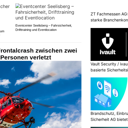
ZT Fachmessen AG: 
starke Branchenkon
Eventcenter Seelisberg – Fahrsicherheit,
Drifttraining und Eventlocation
zum
r
Frontalcrash zwischen zwei
 Personen verletzt
Vault Security / ivau
basierte Sicherheit
Brandschutz, Einbr
Sicherheit AG biete