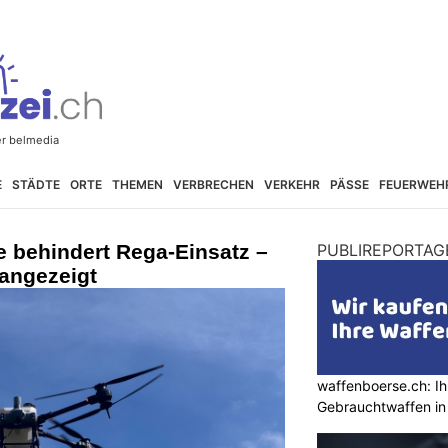
E
STÄDTE
ORTE
THEMEN
VERBRECHEN
VERKEHR
PÄSSE
FEUERWEH
e behindert Rega-Einsatz –
PUBLIREPORTAG
 angezeigt
waffenboerse.ch: Ih
Gebrauchtwaffen in