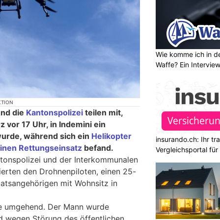
Wie komme ich in de
Waffe? Ein Intervie
KTION
und die
Kantonspolizei
teilen mit,
z vor 17 Uhr, in Indemini ein
urde, während sich ein
Helikopter
insurando.ch: Ihr t
einen Rettungseinsatz
befand.
Vergleichsportal fü
ntonspolizei und der Interkommunalen
izierten den Drohnenpiloten, einen 25-
aatsangehörigen mit Wohnsitz in
ne umgehend. Der Mann wurde
d wegen Störung des öffentlichen