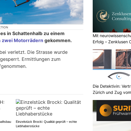
KTION
es in Schattenhalb zu einem
Mit neurowissenscha
n zwei Motorrädern
gekommen.
Erfolg – Zenklusen 
ei verletzt. Die Strasse wurde
gesperrt. Ermittlungen zum
ufgenommen.
Die Detektivin: Vert
Zürich und Zug vom
haftsbau
Einzelstück Brocki: Qualität geprüft – echte
Liebhaberstücke