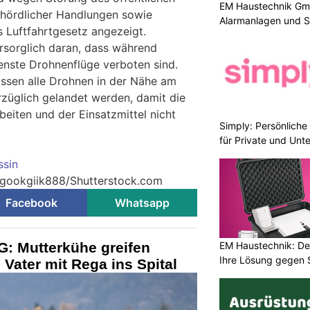
EM Haustechnik Gmb
ehördlicher Handlungen sowie
Alarmanlagen und S
 Luftfahrtgesetz angezeigt.
rsorglich daran, dass während
enste Drohnenflüge verboten sind.
üssen alle Drohnen in der Nähe am
züglich gelandet werden, damit die
beiten und der Einsatzmittel nicht
Simply: Persönlich
für Private und Un
ssin
© gookgiik888/Shutterstock.com
Facebook
Whatsapp
: Mutterkühe greifen
EM Haustechnik: De
Ihre Lösung gegen 
 Vater mit Rega ins Spital