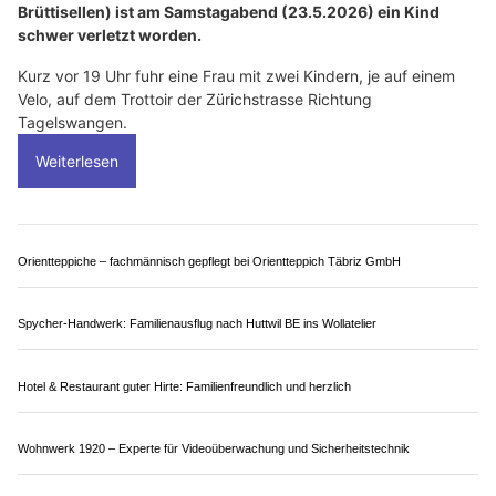
Holling Services: Präzise Leckortung gegen Wasserschäden
Spycher-Handwerk: Familienausflug nach Huttwil BE ins Wollatelier
WiseInvest & Partner: Finanzplanung auf persönlicher Basis
Brüttisellen ZH: 9-jähriges Mädchen nach