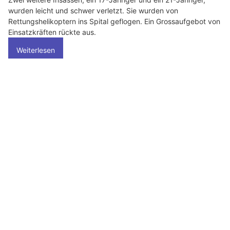
23.05.26
VON
POLIZEI.NEWS REDAKTION
Bei einem Verkehrsunfall in Brüttisellen (Gemeinde Wangen-
Brüttisellen) ist am Samstagabend (23.5.2026) ein Kind
schwer verletzt worden.
Kurz vor 19 Uhr fuhr eine Frau mit zwei Kindern, je auf einem
Velo, auf dem Trottoir der Zürichstrasse Richtung
Tagelswangen.
Weiterlesen