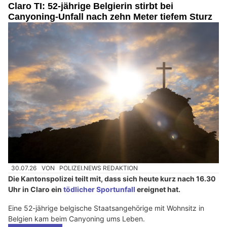
Claro TI: 52-jährige Belgierin stirbt bei
Canyoning-Unfall nach zehn Meter tiefem Sturz
30.07.26
VON
POLIZEI.NEWS REDAKTION
Die Kantonspolizei teilt mit, dass sich heute kurz nach 16.30
Uhr in Claro ein
tödlicher Sportunfall
ereignet hat.
Eine 52-jährige belgische Staatsangehörige mit Wohnsitz in
Belgien kam beim Canyoning ums Leben.