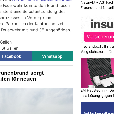
NaturAktiv AG: Fach
te Feuerwehr konnte den Brand rasch
Freunde und Naturl
e steht eine Selbstentzündung des
sprozesses im Vordergrund.
re Patrouillen der Kantonspolizei
he Feuerwehr mit rund 35 Angehörigen.
.Gallen
insurando.ch: Ihr t
 St.Gallen
Vergleichsportal fü
Facebook
Whatsapp
eunenbrand sorgt
fen für neuen
EM Haustechnik: De
Ihre Lösung gegen 