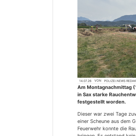
14.07.26
VON
POLIZEI.NEWS REDA
Am Montagnachmittag (1
in Sax starke Rauchent
festgestellt worden.
Dieser war zwei Tage z
einer Scheune aus dem G
Feuerwehr konnte die Rau
bringen. Es entstand kei