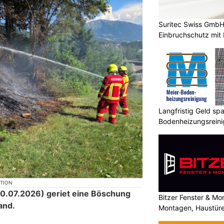
Suritec Swiss GmbH:
Einbruchschutz mit
Langfristig Geld sp
Bodenheizungsrein
KTION
10.07.2026) geriet eine Böschung
Bitzer Fenster & M
and.
Montagen, Haustüre