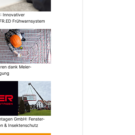
 Innovativer
 FR.ED Frühwarnsystem
aren dank Meier-
igung
ontagen GmbH: Fenster-
n & Insektenschutz