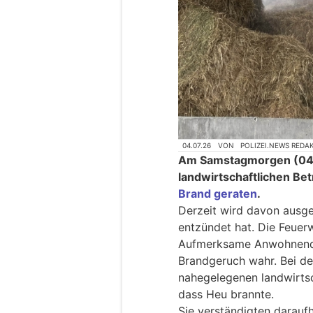
04.07.26
VON
POLIZEI.NEWS REDA
Am Samstagmorgen (04.0
landwirtschaftlichen Be
Brand geraten
.
Derzeit wird davon ausge
entzündet hat. Die Feuer
Aufmerksame Anwohnend
Brandgeruch wahr. Bei d
nahegelegenen landwirtsch
dass Heu brannte.
Sie verständigten darauf