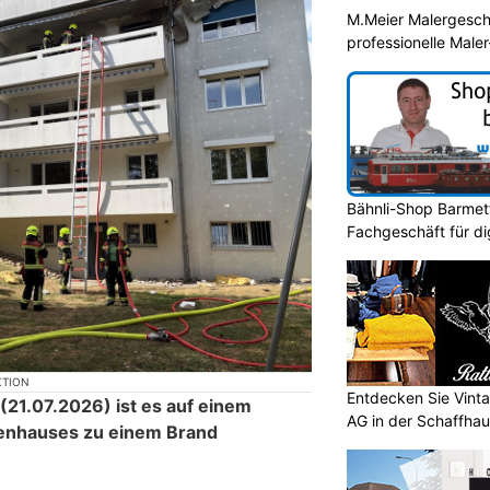
M.Meier Malergeschä
professionelle Male
Bähnli-Shop Barmett
Fachgeschäft für di
KTION
Entdecken Sie Vint
21.07.2026) ist es auf einem
AG in der Schaffhau
ienhauses zu einem Brand