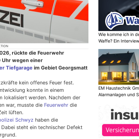
Wie komme ich in de
Waffe? Ein Intervie
KTION
2026, rückte die Feuerwehr
 Uhr wegen einer
er Tiefgarage
im Gebiet Georgsmatt
tzkräfte kein offenes Feuer fest.
EM Haustechnik Gmb
ntwicklung konnte in einem
Alarmanlagen und S
lokalisiert werden. Nachdem der
n war, musste die
Feuerwehr
die
eit lüften.
polizei Schwyz
haben die
 Dabei steht ein technischer Defekt
rgrund.