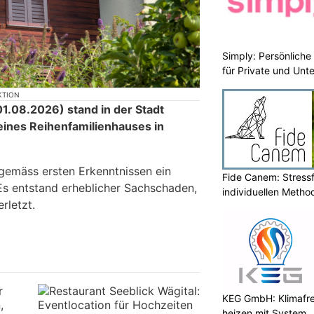
Simply: Persönlich
für Private und Un
KTION
.08.2026) stand in der Stadt
ines Reihenfamilienhauses in
gemäss ersten Erkenntnissen ein
Fide Canem: Stressf
 Es entstand erheblicher Sachschaden,
individuellen Metho
rletzt.
KEG GmbH: Klimafre
heizen mit System