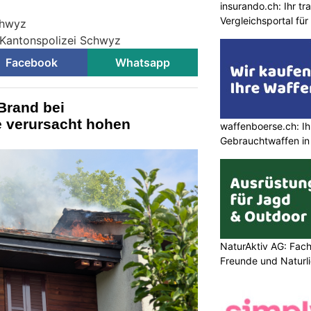
insurando.ch: Ihr t
Vergleichsportal fü
chwyz
 Kantonspolizei Schwyz
Facebook
Whatsapp
Brand bei
e verursacht hohen
waffenboerse.ch: Ih
Gebrauchtwaffen in
NaturAktiv AG: Fach
Freunde und Naturl