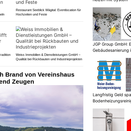
Restaurant Seeblick Wägital: Eventlocation für
eln
Hochzeiten und Feste
JGP Group GmbH: Ef
Gebäudesanierung i
radition
Weiss Immobilien & Dienstleistungen GmbH –
Qualität bei Rückbauten und Industrieprojekten
ch Brand von Vereinshaus
gend Zeugen
Langfristig Geld sp
Bodenheizungsrein