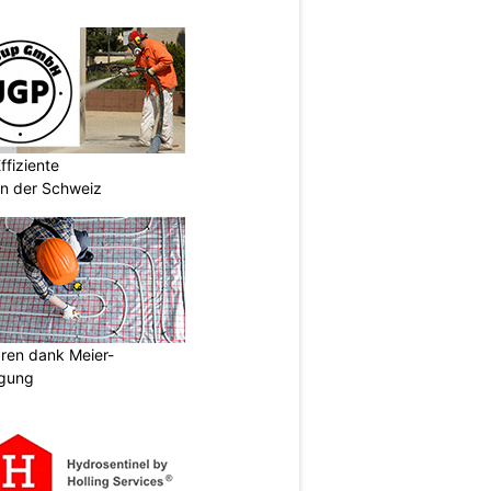
fiziente
n der Schweiz
aren dank Meier-
igung