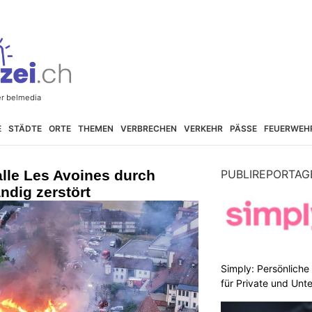
E
STÄDTE
ORTE
THEMEN
VERBRECHEN
VERKEHR
PÄSSE
FEUERWEH
lle Les Avoines durch
PUBLIREPORTAG
ndig zerstört
Simply: Persönlich
für Private und Un