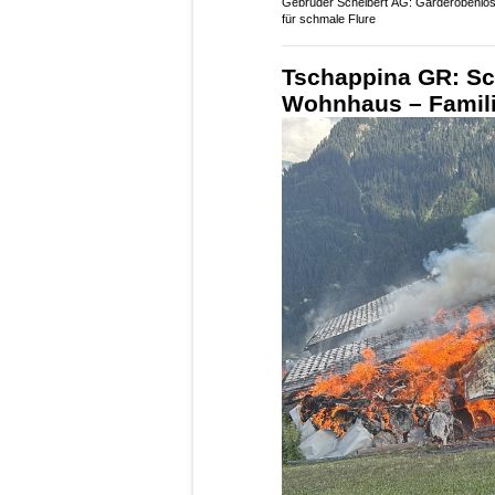
Gebrüder Schelbert AG: Garderobenlö
für schmale Flure
Tschappina GR: Sc
Wohnhaus – Familie