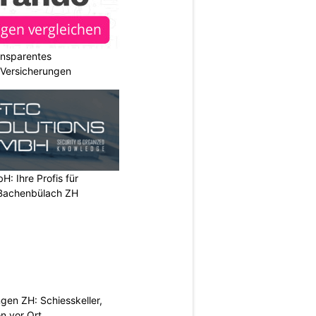
ransparentes
r Versicherungen
H: Ihre Profis für
 Bachenbülach ZH
gen ZH: Schiesskeller,
on vor Ort