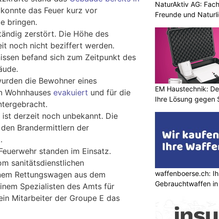
NaturAktiv AG: Fach
konnte das Feuer kurz vor
Freunde und Naturl
le bringen.
tändig zerstört. Die Höhe des
t noch nicht beziffert werden.
issen befand sich zum Zeitpunkt des
äude.
wurden die Bewohner eines
EM Haustechnik: De
en Wohnhauses
evakuiert
und für die
Ihre Lösung gegen 
ntergebracht.
ist derzeit noch unbekannt. Die
den Brandermittlern der
.
Feuerwehr standen im Einsatz.
om sanitätsdienstlichen
waffenboerse.ch: Ih
inem Rettungswagen aus dem
Gebrauchtwaffen in
inem Spezialisten des Amts für
in Mitarbeiter der Groupe E das