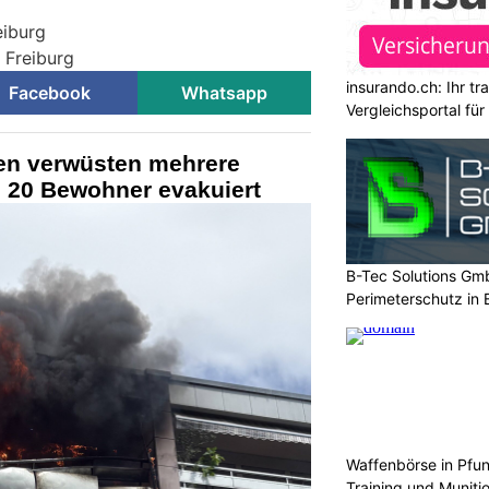
eiburg
i Freiburg
insurando.ch: Ihr t
Facebook
Whatsapp
Vergleichsportal fü
en verwüsten mehrere
 20 Bewohner evakuiert
B-Tec Solutions Gmb
Perimeterschutz in
Waffenbörse in Pfun
Training und Muniti