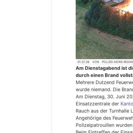
01.07.26
VON
POLIZEI.NEWS REDA
Am Dienstagabend ist di
durch einen Brand volls
Mehrere Dutzend Feuerweh
wurde niemand. Die Brand
Am Dienstag, 30. Juni 20
Einsatzzentrale der
Kanto
Rauch aus der Turnhalle 
Angehörige des Feuerweh
Polizeipatrouillen wurd
Beim Eintreffen der Eins