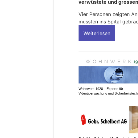
verwüstete und grossen
Vier Personen zeigten An
mussten ins Spital gebra
Weiterlesen
Wohnwerk 1920 – Experte für
Videoüberwachung und Sicherheitstech