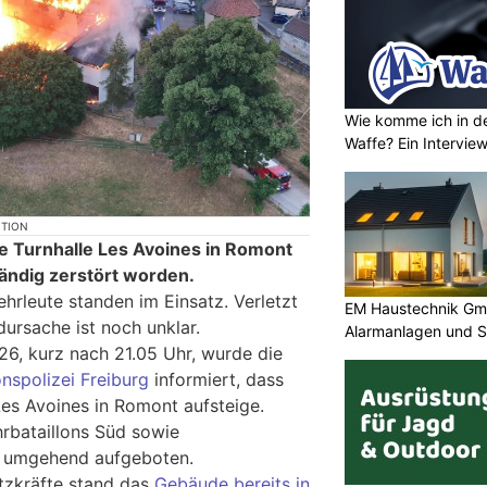
Wie komme ich in de
Waffe? Ein Intervie
KTION
e Turnhalle Les Avoines in Romont
tändig zerstört worden.
rleute standen im Einsatz. Verletzt
EM Haustechnik Gmb
ursache ist noch unklar.
Alarmanlagen und S
26, kurz nach 21.05 Uhr, wurde die
nspolizei Freiburg
informiert, dass
Les Avoines in Romont aufsteige.
rbataillons Süd sowie
en umgehend aufgeboten.
atzkräfte stand das
Gebäude bereits in