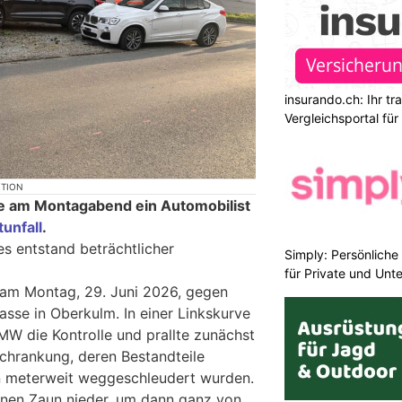
insurando.ch: Ihr t
Vergleichsportal fü
KTION
te am Montagabend ein Automobilist
tunfall
.
es entstand beträchtlicher
Simply: Persönlich
für Private und Un
h am Montag, 29. Juni 2026, gegen
asse in Oberkulm. In einer Linkskurve
MW die Kontrolle und prallte zunächst
chrankung, deren Bestandteile
en meterweit weggeschleudert wurden.
nen Zaun nieder, um dann ganz von