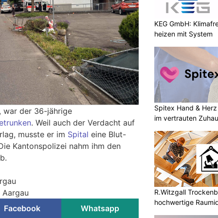
KEG GmbH: Klimafre
heizen mit System
Spitex Hand & Herz
, war der 36-jährige
im vertrauten Zuha
betrunken
. Weil auch der Verdacht auf
rlag, musste er im
Spital
eine Blut-
Die Kantonspolizei nahm ihm den
b.
argau
R.Witzgall Trockenb
i Aargau
hochwertige Raumi
Facebook
Whatsapp