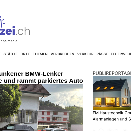
E
STÄDTE
ORTE
THEMEN
VERBRECHEN
VERKEHR
PÄSSE
FEUERWEH
runkener BMW-Lenker
PUBLIREPORTAG
e und rammt parkiertes Auto
EM Haustechnik Gmb
Alarmanlagen und S