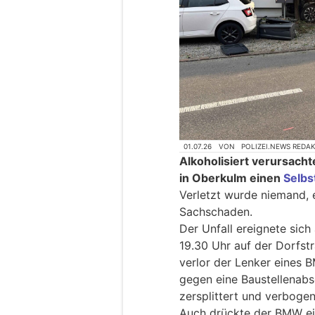
01.07.26
VON
POLIZEI.NEWS REDA
Alkoholisiert verursach
in Oberkulm einen
Selbs
Verletzt wurde niemand, 
Sachschaden.
Der Unfall ereignete sic
19.30 Uhr auf der Dorfstr
verlor der Lenker eines B
gegen eine Baustellenabs
zersplittert und verbog
Auch drückte der BMW ei