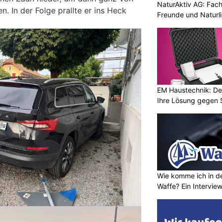
NaturAktiv AG: Fach
 In der Folge prallte er ins Heck
Freunde und Naturl
EM Haustechnik: De
Ihre Lösung gegen 
Wie komme ich in de
Waffe? Ein Intervie