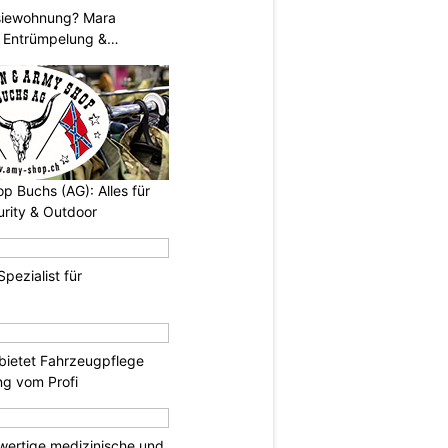
siewohnung? Mara
 Entrümpelung &
 Buchs (AG): Alles für
urity & Outdoor
Spezialist für
bietet Fahrzeugpflege
ng vom Profi
wertige medizinische und