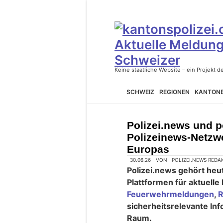
SCHWEIZ
REGIONEN
KANTON
Polizei.news und p
Polizeinews-Netzw
Europas
30.06.26
VON
POLIZEI.NEWS REDA
Polizei.news gehört heu
Plattformen für aktuelle
Feuerwehrmeldungen
,
R
sicherheitsrelevante In
Raum.