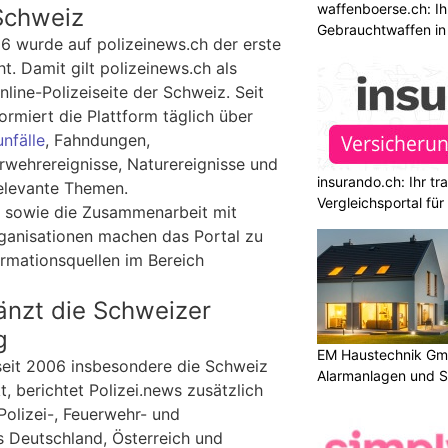
waffenboerse.ch: Ih
 Schweiz
Gebrauchtwaffen in
 wurde auf polizeinews.ch der erste
cht. Damit gilt polizeinews.ch als
nline-Polizeiseite der Schweiz. Seit
ormiert die Plattform täglich über
nfälle
, Fahndungen,
wehrereignisse, Naturereignisse und
insurando.ch: Ihr t
relevante Themen.
Vergleichsportal fü
g sowie die Zusammenarbeit mit
ganisationen machen das Portal zu
ormationsquellen im Bereich
änzt die Schweizer
g
EM Haustechnik Gmb
seit 2006 insbesondere die Schweiz
Alarmanlagen und S
, berichtet Polizei.news zusätzlich
Polizei-, Feuerwehr- und
 Deutschland, Österreich und