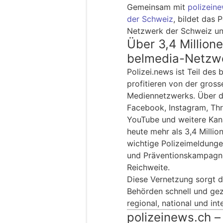
Gemeinsam mit
polizeine
der Schweiz
, bildet das 
Netzwerk der Schweiz un
Über 3,4 Million
belmedia-Netzw
Polizei.news ist Teil des 
profitieren von der gros
Mediennetzwerks. Über d
Facebook, Instagram, Thre
YouTube und weitere Kanä
heute mehr als 3,4 Millio
wichtige Polizeimeldung
und Präventionskampagne
Reichweite.
Diese Vernetzung sorgt da
Behörden schnell und gez
regional, national und int
polizeinews.ch – 