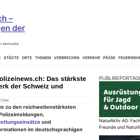
E
STÄDTE
ORTE
THEMEN
VERBRECHEN
VERKEHR
PÄSSE
FEUERWEH
olizeinews.ch: Das stärkste
PUBLIREPORTAG
erk der Schweiz und
KTION
te zu den reichweitenstärksten
 Polizeimeldungen,
NaturAktiv AG: Fach
ettungseinsätze
und
Freunde und Naturl
formationen im deutschsprachigen