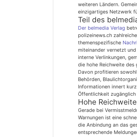
weiteren Ländern. Gemein
einzigartiges Netzwerk fü
Teil des belmedi
Der belmedia Verlag
betr
polizeinews.ch zahlreiche
themenspezifische
Nachr
miteinander vernetzt und
interne Verlinkungen, g
die hohe Reichweite des
Davon profitieren sowohl
Behörden, Blaulichtorgan
Informationen innert kurz
Öffentlichkeit zugänglic
Hohe Reichweite
Gerade bei Vermisstmeld
Warnungen ist eine schne
die Anbindung an das ge
entsprechende Meldungen 