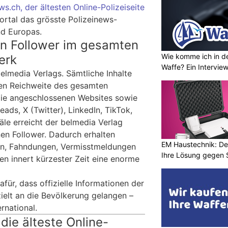
ws.ch, der ältesten Online-Polizeiseite
Portal das grösste Polizeinews-
d Europas.
en Follower im gesamten
Wie komme ich in de
erk
Waffe? Ein Intervie
belmedia Verlags. Sämtliche Inhalte
sen Reichweite des gesamten
ie angeschlossenen Websites sowie
ads, X (Twitter), LinkedIn, TikTok,
le erreicht der belmedia Verlag
nen Follower. Dadurch erhalten
EM Haustechnik: De
en, Fahndungen, Vermisstmeldungen
Ihre Lösung gegen 
n innert kürzester Zeit eine enorme
für, dass offizielle Informationen der
ielt an die Bevölkerung gelangen –
ernational.
die älteste Online-