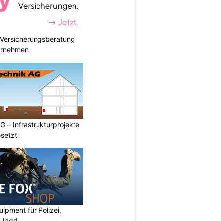
e Versicherungsberatung
ternehmen
G – Infrastrukturprojekte
setzt
ipment für Polizei,
d Jagd