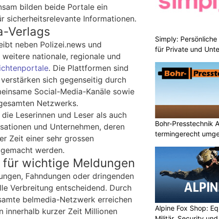
sam bilden beide Portale ein
r sicherheitsrelevante Informationen.
a-Verlags
Simply: Persönlich
eibt neben Polizei.news und
für Private und Un
 weitere nationale, regionale und
ichtenportale
. Die Plattformen sind
 verstärken sich gegenseitig durch
emeinsame Social-Media-Kanäle sowie
 gesamten Netzwerks.
 die Leserinnen und Leser als auch
Bohr-Presstechnik A
isationen und Unternehmen, deren
termingerecht umge
er Zeit einer sehr grossen
h gemacht werden.
 für wichtige Meldungen
ungen, Fahndungen oder dringenden
lle Verbreitung entscheidend. Durch
samte belmedia-Netzwerk erreichen
Alpine Fox Shop: Equ
innerhalb kurzer Zeit Millionen
Militär, Security un