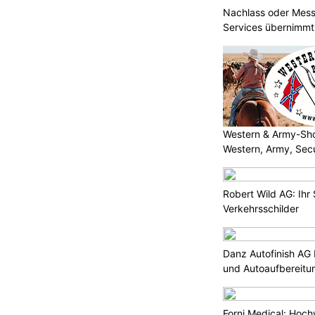
Nachlass oder Mes
Services übernimmt
Reinigung
Western & Army-Shop
Western, Army, Sec
Robert Wild AG: Ihr 
Verkehrsschilder
Danz Autofinish AG 
und Autoaufbereitu
Forni Medical: Hoch