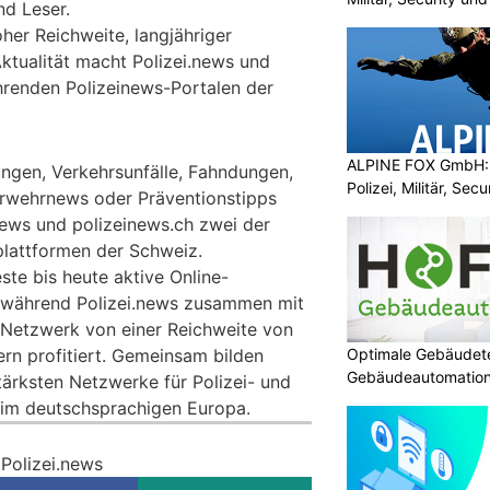
nd Leser.
her Reichweite, langjähriger
ktualität macht Polizei.news und
hrenden Polizeinews-Portalen der
ALPINE FOX GmbH: 
ungen, Verkehrsunfälle, Fahndungen,
Polizei, Militär, Sec
rwehrnews oder Präventionstipps
.news und polizeinews.ch zwei der
plattformen der Schweiz.
este bis heute aktive Online-
, während Polizei.news zusammen mit
etzwerk von einer Reichweite von
Optimale Gebäudete
ern profitiert. Gemeinsam bilden
Gebäudeautomatio
tärksten Netzwerke für Polizei- und
 im deutschsprachigen Europa.
 Polizei.news