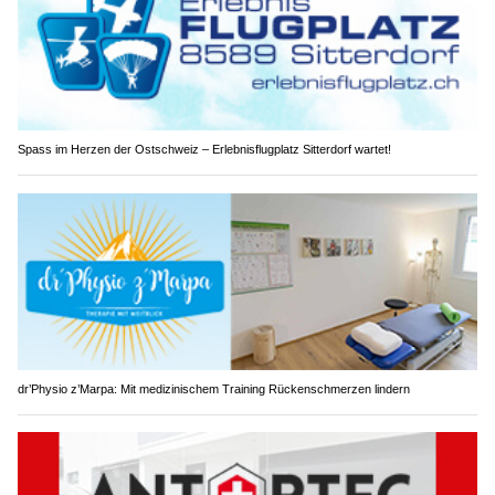
Spass im Herzen der Ostschweiz – Erlebnisflugplatz Sitterdorf wartet!
dr’Physio z’Marpa: Mit medizinischem Training Rückenschmerzen lindern