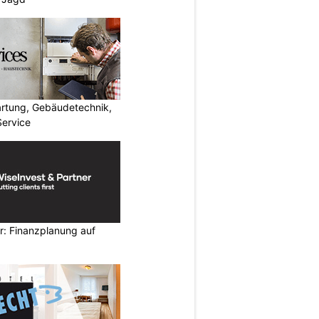
artung, Gebäudetechnik,
Service
r: Finanzplanung auf