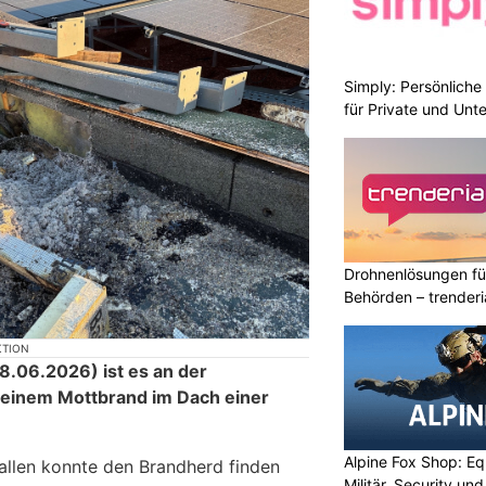
Simply: Persönlich
für Private und Un
Drohnenlösungen f
Behörden – trender
KTION
.06.2026) ist es an der
 einem Mottbrand im Dach einer
Alpine Fox Shop: Equ
allen konnte den Brandherd finden
Militär, Security un