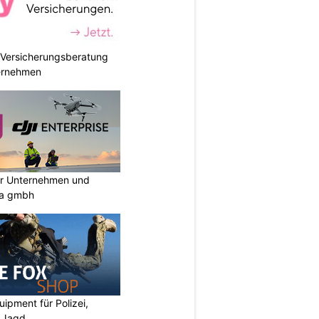
e Versicherungsberatung
ternehmen
ür Unternehmen und
ia gmbh
ipment für Polizei,
d Jagd