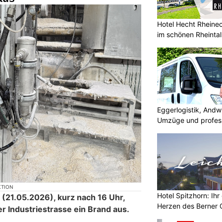
Hotel Hecht Rheinec
im schönen Rheintal
Eggerlogistik, Andw
Umzüge und profess
KTION
Hotel Spitzhorn: Ih
(21.05.2026), kurz nach 16 Uhr,
Herzen des Berner 
er Industriestrasse ein Brand aus.