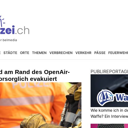
E
STÄDTE
ORTE
THEMEN
VERBRECHEN
VERKEHR
PÄSSE
FEUERWEH
nd am Rand des OpenAir-
PUBLIREPORTAG
orsorglich evakuiert
Wie komme ich in de
Waffe? Ein Intervie