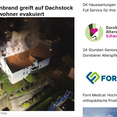
DK Hauswartungen 
brand greift auf Dachstock
Full Service für Ihr
wohner evakuiert
24-Stunden-Senior
Dornbierer Alterspf
Forni Medical: Hoch
orthopädische Prod
KTION