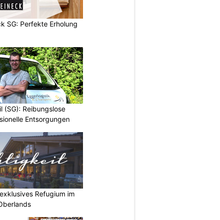
k SG: Perfekte Erholung
il (SG): Reibungslose
ionelle Entsorgungen
r exklusives Refugium im
Oberlands