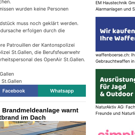
chen.
EM Haustechnik Gmb
tnissen wurden keine Personen
Alarmanlagen und S
stück muss noch geklärt werden.
ndursache erfolgen durch die
re Patrouillen der Kantonspolizei
lizei St.Gallen, die Berufsfeuerwehr
waffenboerse.ch: Ih
rheitspersonal des OpenAir St.Gallen.
Gebrauchtwaffen in
.Gallen
 St.Gallen
Facebook
Whatsapp
NaturAktiv AG: Fach
G: Brandmeldeanlage warnt
Freunde und Naturl
ttbrand im Dach