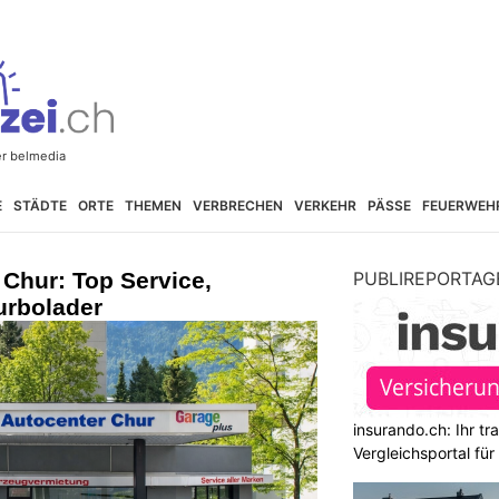
E
STÄDTE
ORTE
THEMEN
VERBRECHEN
VERKEHR
PÄSSE
FEUERWEH
Chur: Top Service,
PUBLIREPORTAG
urbolader
insurando.ch: Ihr t
Vergleichsportal fü