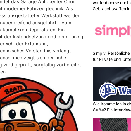
indet das Garage Autocenter Chur
waffenboerse.ch: Ih
it moderner Fahrzeugtechnik. Als
Gebrauchtwaffen in
äss ausgestatteter Werkstatt werden
enübergreifend ausgeführt – vom
zu komplexen Reparaturen. Ein
uf der Instandsetzung und dem Tuning
ereich, der Erfahrung,
echnisches Verständnis verlangt.
Simply: Persönlich
ccasionen zeigt sich der hohe
für Private und Un
wird geprüft, sorgfältig vorbereitet
en.
Wie komme ich in de
Waffe? Ein Intervie