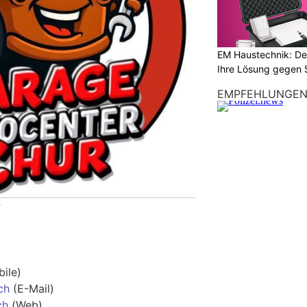
EM Haustechnik: De
Ihre Lösung gegen 
EMPFEHLUNGE
r
)
ile)
ch
(E-Mail)
ch
(Web)