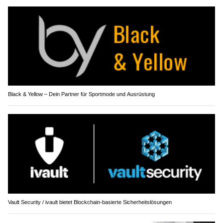
Black & Yellow – Dein Partner für Sportmode und Ausrüstung
Vault Security / ivault bietet Blockchain-basierte Sicherheitslösungen