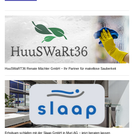
HuuSWaRT36 Renate Mächler GmbH – Ihr Partner für makellose Sauberkeit
Erholsam schlafen mit der Slaap GmbH in Muri AG – jetzt beraten lassen