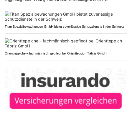
Titan Spezialbewachungen GmbH bietet zuverlässige Schutzdienste in der Schweiz
Orientteppiche – fachmännisch gepflegt bei Orientteppich Täbriz GmbH
insurando.ch: Ihr transparentes Vergleichsportal für Versicherungen
St.Gallen SG: Sechs fahrunfähige Autofahrende