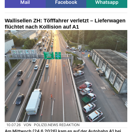
Mail
Facebook
Whatsapp
Wallisellen ZH: Töfffahrer verletzt – Lieferwagen
flüchtet nach Kollision auf A1
10.07.26
VON
POLIZEI.NEWS REDAKTION
Am Mittwoch (24.6.2026) kam es auf der Autobahn A1 bei