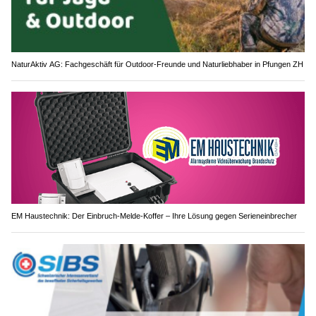
NaturAktiv AG: Fachgeschäft für Outdoor-Freunde und Naturliebhaber in Pfungen ZH
EM Haustechnik: Der Einbruch-Melde-Koffer – Ihre Lösung gegen Serieneinbrecher