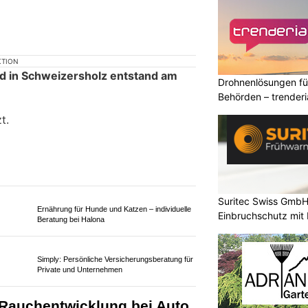
Drohnenlösungen f
Behörden – trender
KTION
d in Schweizersholz entstand am
Suritec Swiss GmbH:
t.
Einbruchschutz mit