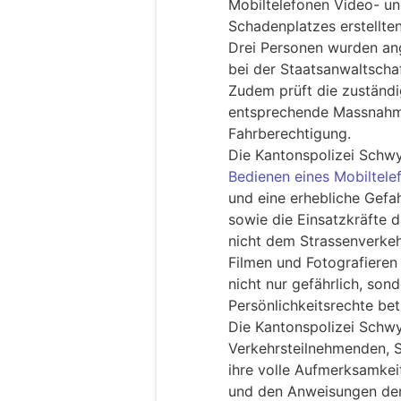
Mobiltelefonen Video- u
Schadenplatzes erstellten
Drei Personen wurden ang
bei der Staatsanwaltscha
Zudem prüft die zuständ
entsprechende Massnahmen
Fahrberechtigung.
Die Kantonspolizei Schwy
Bedienen eines Mobiltele
und eine erhebliche Gefa
sowie die Einsatzkräfte d
nicht dem Strassenverkeh
Filmen und Fotografieren
nicht nur gefährlich, son
Persönlichkeitsrechte be
Die Kantonspolizei Schwyz
Verkehrsteilnehmenden, S
ihre volle Aufmerksamke
und den Anweisungen der 