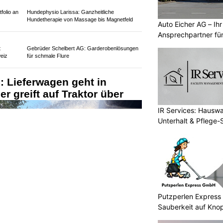
Auto Eicher AG – Ihr
Ansprechpartner für
folio an
Hundephysio Larissa: Ganzheitliche
Autoservice
Hundetherapie von Massage bis Magnetfeld
t
Gebrüder Schelbert AG: Garderobenlösungen
IR Services: Hausw
eiz
für schmale Flure
Unterhalt & Pflege-
 Lieferwagen geht in
r greift auf Traktor über
Putzperlen Express
Sauberkeit auf Knop