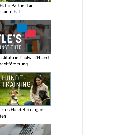
: Ihr Partner für
enunterhalt
stitute in Thalwil ZH und
prachförderung
reies Hundetraining mit
den