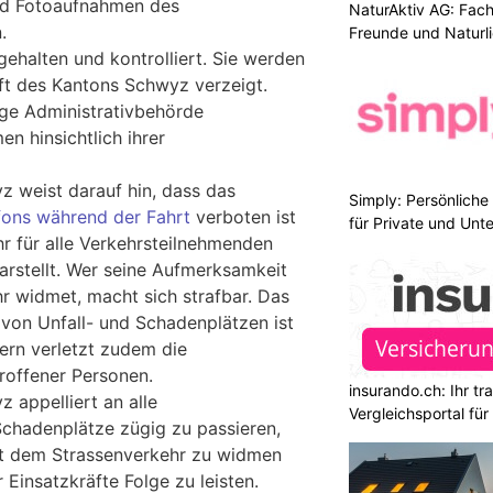
nd Fotoaufnahmen des
NaturAktiv AG: Fach
.
Freunde und Naturl
ehalten und kontrolliert. Sie werden
ft des Kantons Schwyz verzeigt.
ige Administrativbehörde
 hinsichtlich ihrer
z weist darauf hin, dass das
Simply: Persönlich
fons während der Fahrt
verboten ist
für Private und Un
hr für alle Verkehrsteilnehmenden
arstellt. Wer seine Aufmerksamkeit
r widmet, macht sich strafbar. Das
 von Unfall- und Schadenplätzen ist
dern verletzt zudem die
troffener Personen.
insurando.ch: Ihr t
 appelliert an alle
Vergleichsportal fü
chadenplätze zügig zu passieren,
it dem Strassenverkehr zu widmen
Einsatzkräfte Folge zu leisten.