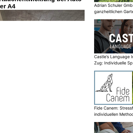
Adrian Schuler GmbH
ganzheitlichen Gart
Ernährung für Hunde und Katzen – individuelle
Beratung bei Halona
Simply: Persönliche Versicherungsberatung für
Private und Unternehmen
Castle’s Language In
Zug: Individuelle S
 Rauchentwicklung bei Auto
er A4
Fide Canem: Stressf
individuellen Metho