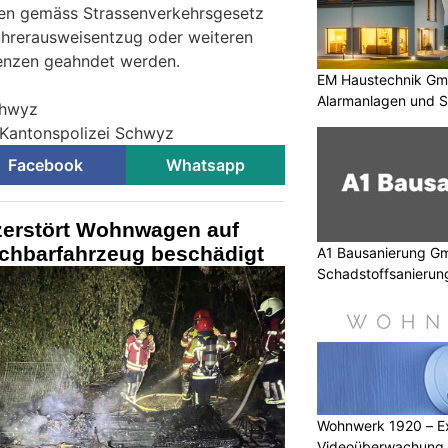
en gemäss Strassenverkehrsgesetz
ührerausweisentzug oder weiteren
uenzen geahndet werden.
EM Haustechnik Gmb
Alarmanlagen und S
chwyz
 Kantonspolizei Schwyz
Facebook
Whatsapp
zerstört Wohnwagen auf
chbarfahrzeug beschädigt
A1 Bausanierung Gmb
Schadstoffsanierun
Wohnwerk 1920 – Ex
Videoüberwachung u