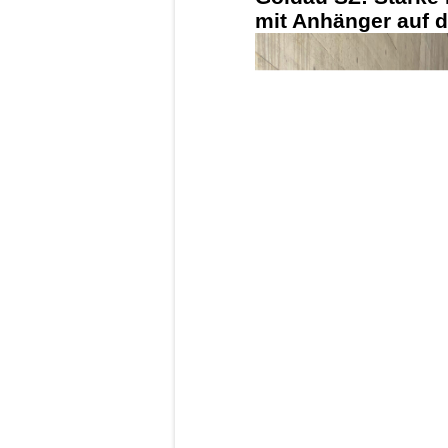
Robert Wild AG: Ihr Spezialist für
Verkehrsschilder
Optimale Gebäudetechnik mit Hofer
Gebäudeautomation GmbH
Goldau SZ: Starke
mit Anhänger auf d