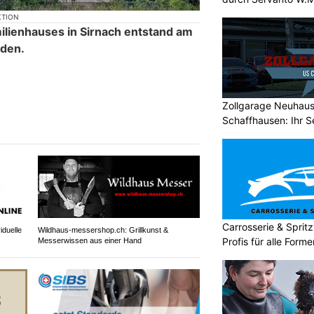
KTION
ilienhauses in Sirnach entstand am
den.
Zollgarage Neuhau
Schaffhausen: Ihr S
Carrosserie & Spri
iduelle
Wildhaus-messershop.ch: Grillkunst &
Profis für alle Form
Messerwissen aus einer Hand