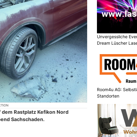
Unvergessliche Eve
Dream Lüscher Las
Room4u AG: Selbstl
Standorten
KTION
 dem Rastplatz Kefikon Nord
bend Sachschaden.