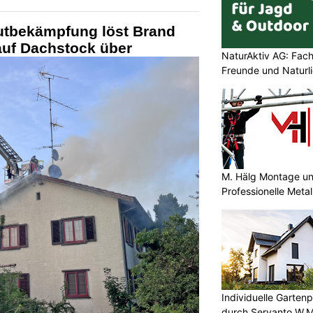
utbekämpfung löst Brand
 auf Dachstock über
NaturAktiv AG: Fach
Freunde und Naturl
M. Hälg Montage u
Professionelle Meta
Individuelle Garte
durch Servanto W.M