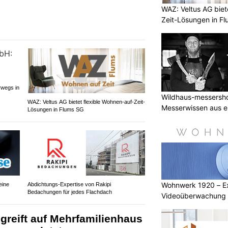
WAZ: Veltus AG biet
Zeit-Lösungen in F
rwegs in
Wildhaus-messershop
WAZ: Veltus AG bietet flexible Wohnen-auf-Zeit-
Messerwissen aus e
Lösungen in Flums SG
Wohnwerk 1920 – Ex
eine
Abdichtungs-Expertise von Rakipi
Bedachungen für jedes Flachdach
Videoüberwachung u
greift auf Mehrfamilienhaus