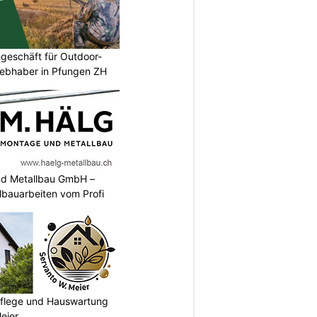
geschäft für Outdoor-
iebhaber in Pfungen ZH
nd Metallbau GmbH –
llbauarbeiten vom Profi
npflege und Hauswartung
eier