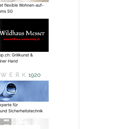
et flexible Wohnen-auf-
lums SG
.ch: Grillkunst &
iner Hand
perte für
nd Sicherheitstechnik