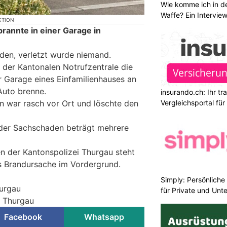
Wie komme ich in de
Waffe? Ein Intervie
KTION
annte in einer Garage in
den, verletzt wurde niemand.
 der Kantonalen Notrufzentrale die
r Garage eines Einfamilienhauses an
Auto brenne.
insurando.ch: Ihr t
n war rasch vor Ort und löschte den
Vergleichsportal fü
 der Sachschaden beträgt mehrere
n der Kantonspolizei Thurgau steht
ls Brandursache im Vordergrund.
Simply: Persönlich
hurgau
für Private und Un
i Thurgau
Facebook
Whatsapp