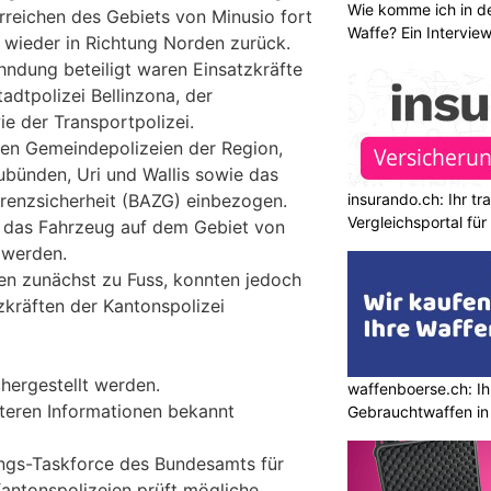
Wie komme ich in de
rreichen des Gebiets von Minusio fort
Waffe? Ein Intervie
 wieder in Richtung Norden zurück.
ndung beteiligt waren Einsatzkräfte
tadtpolizei Bellinzona, der
e der Transportpolizei.
en Gemeindepolizeien der Region,
ubünden, Uri und Wallis sowie das
insurando.ch: Ihr t
renzsicherheit (BAZG) einbezogen.
Vergleichsportal fü
e das Fahrzeug auf dem Gebiet von
 werden.
ten zunächst zu Fuss, konnten jedoch
zkräften der Kantonspolizei
hergestellt werden.
waffenboerse.ch: Ih
teren Informationen bekannt
Gebrauchtwaffen in
ngs-Taskforce des Bundesamts für
Kantonspolizeien prüft mögliche