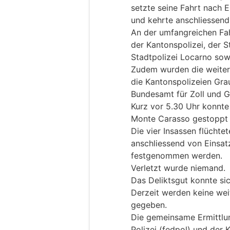
setzte seine Fahrt nach E
und kehrte anschliessend
An der umfangreichen Fah
der Kantonspolizei, der S
Stadtpolizei Locarno sowi
Zudem wurden die weiter
die Kantonspolizeien Gra
Bundesamt für Zoll und G
Kurz vor 5.30 Uhr konnt
Monte Carasso gestoppt
Die vier Insassen flüchte
anschliessend von Einsat
festgenommen werden.
Verletzt wurde niemand.
Das Deliktsgut konnte sic
Derzeit werden keine wei
gegeben.
Die gemeinsame Ermittlu
Polizei (fedpol) und der 