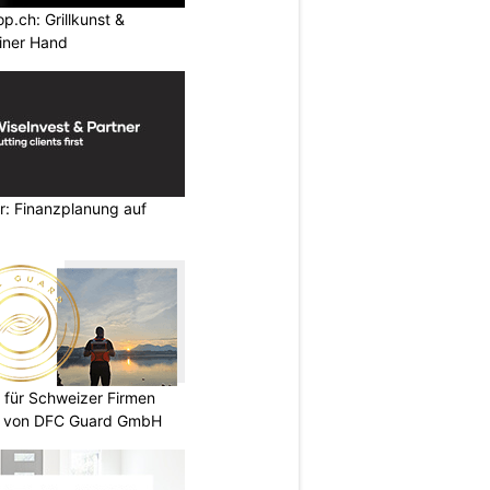
.ch: Grillkunst &
iner Hand
r: Finanzplanung auf
 für Schweizer Firmen
te von DFC Guard GmbH