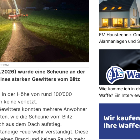
EM Haustechnik Gmb
Alarmanlagen und S
KTION
.2026) wurde eine Scheune an der
nes starken Gewitters vom Blitz
Wie komme ich in de
 in der Höhe von rund 100’000
Waffe? Ein Intervie
 keine verletzt.
 Gewitters konnten mehrere Anwohner
en, wie die Scheune vom Blitz
ch aus dem Dach aufstieg.
ändige Feuerwehr verständigt. Diese
keinen Brand und keinen Rauch mehr