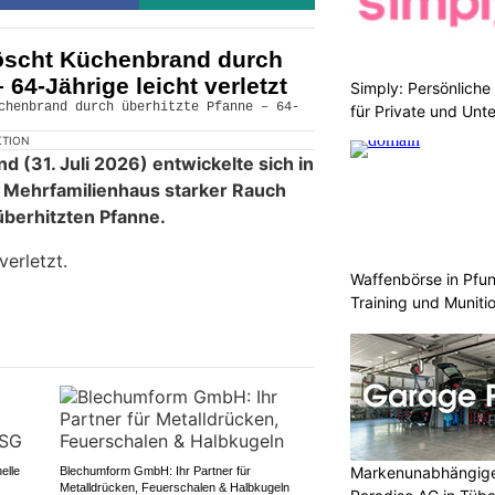
öscht Küchenbrand durch
 64-Jährige leicht verletzt
Simply: Persönlich
für Private und Un
KTION
 (31. Juli 2026) entwickelte sich in
 Mehrfamilienhaus starker Rauch
berhitzten Pfanne.
verletzt.
Waffenbörse in Pfun
Training und Muniti
Markenunabhängige
elle
Blechumform GmbH: Ihr Partner für
Metalldrücken, Feuerschalen & Halbkugeln