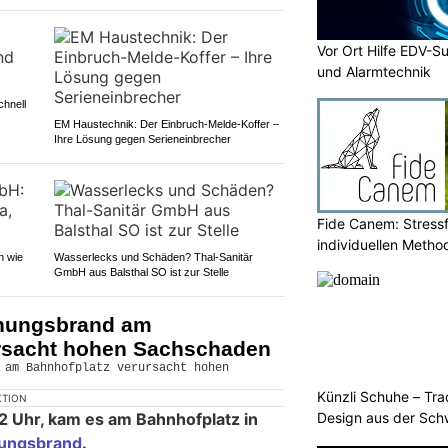
Vor Ort Hilfe EDV-S
und Alarmtechnik
hnell
EM Haustechnik: Der Einbruch-Melde-Koffer –
Ihre Lösung gegen Serieneinbrecher
Fide Canem: Stressf
individuellen Metho
n wie
Wasserlecks und Schäden? Thal-Sanitär
GmbH aus Balsthal SO ist zur Stelle
nungsbrand am
rsacht hohen Sachschaden
Künzli Schuhe – Tra
KTION
Design aus der Sch
2 Uhr, kam es am Bahnhofplatz in
ungsbrand
.