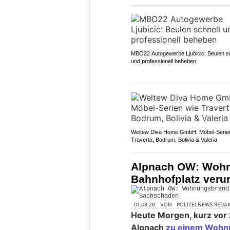
MBO22 Autogewerbe Ljubicic: Beulen sc
und professionell beheben
Weltew Diva Home GmbH: Möbel-Serie
Traverta, Bodrum, Bolivia & Valeria
Alpnach OW: Woh
Bahnhofplatz veru
01.08.26
VON
POLIZEI.NEWS REDA
Heute Morgen, kurz vor 
Alpnach
zu einem Wohn