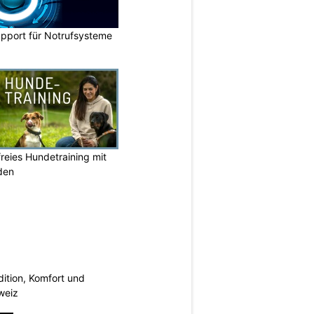
upport für Notrufsysteme
reies Hundetraining mit
den
dition, Komfort und
weiz