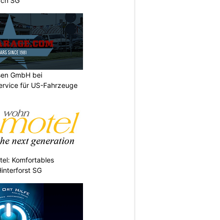
ach SG
sen GmbH bei
ervice für US-Fahrzeuge
el: Komfortables
interforst SG