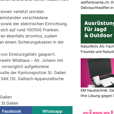
waffenboerse.ch: Ih
Gebrauchtwaffen in
rsonen verletzt worden.
 entstanden verschiedene
sowie der elektrischen Einrichtung.
sich auf rund 100’000 Franken.
n ebenfalls stromlos, zudem
n einem Sicherungskasten in der
NaturAktiv AG: Fach
Freunde und Naturl
 von Einsturzgefahr gesperrt.
erwehr Wildhaus – Alt. Johann mit
 vorsorglich aufgebotene
uille der Kantonspolizei St. Gallen
 SAK (St. Gallisch-Appenzellische
EM Haustechnik: De
Ihre Lösung gegen 
.Gallen
 St.Gallen
Facebook
Whatsapp