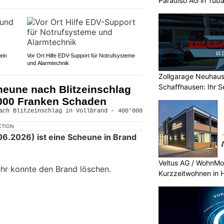
Paradiso AG in Tüb
ein
Vor Ort Hilfe EDV-Support für Notrufsysteme
und Alarmtechnik
Zollgarage Neuhau
Schaffhausen: Ihr S
heune nach Blitzeinschlag
'000 Franken Schaden
KTION
6.2026) ist eine Scheune in Brand
Veltus AG / WohnMot
hr konnte den Brand löschen.
Kurzzeitwohnen in H