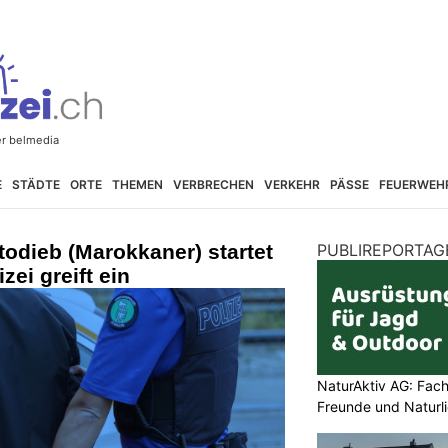
E
STÄDTE
ORTE
THEMEN
VERBRECHEN
VERKEHR
PÄSSE
FEUERWEH
odieb (Marokkaner) startet
PUBLIREPORTAG
zei greift ein
NaturAktiv AG: Fach
Freunde und Naturl