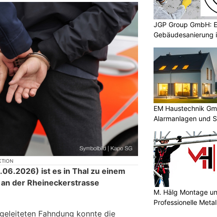
JGP Group GmbH: Ef
Gebäudesanierung i
EM Haustechnik Gmb
Alarmanlagen und S
KTION
6.2026) ist es in Thal zu einem
t an der Rheineckerstrasse
M. Hälg Montage u
Professionelle Meta
geleiteten Fahndung konnte die