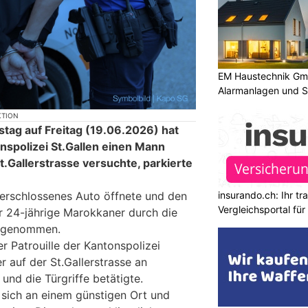
EM Haustechnik Gmb
Alarmanlagen und S
KTION
stag auf Freitag (19.06.2026) hat
onspolizei St.Gallen einen Mann
t.Gallerstrasse versuchte, parkierte
insurando.ch: Ihr t
nverschlossenes Auto öffnete und den
Vergleichsportal fü
r 24-jährige Marokkaner durch die
estgenommen.
er Patrouille der Kantonspolizei
r auf der St.Gallerstrasse an
 und die Türgriffe betätigte.
n sich an einem günstigen Ort und