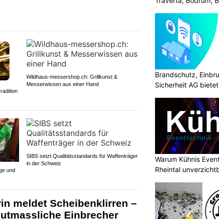
Traverta, Bodrum, Bo
Brandschutz, Einbr
Wildhaus-messershop.ch: Grillkunst &
Sicherheit AG biete
Messerwissen aus einer Hand
radition
SIBS setzt Qualitätsstandards für Waffenträger
Warum Kühnis Even
in der Schweiz
Rheintal unverzichtb
ege und
in meldet Scheibenklirren –
mutmassliche Einbrecher