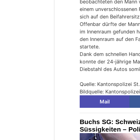
beobachteten den Mann we
einem unverschlossenen F
sich auf den Beifahrersitz
Offenbar dürfte der Man
im Innenraum gefunden ha
den Innenraum auf den Fa
startete.
Dank dem schnellen Hand
konnte der 24-jährige M
Diebstahl des Autos somi
Quelle: Kantonspolizei St
Bildquelle: Kantonspolizei
Mail
Buchs SG: Schweize
Süssigkeiten – Poli