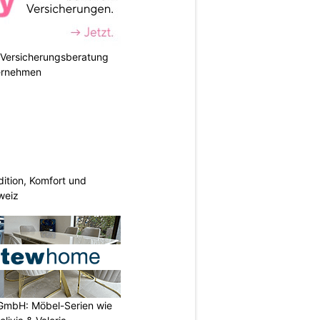
e Versicherungsberatung
ternehmen
dition, Komfort und
weiz
GmbH: Möbel-Serien wie