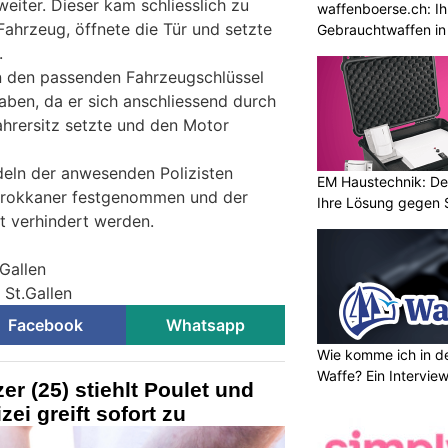
iter. Dieser kam schliesslich zu
waffenboerse.ch: Ih
ahrzeug, öffnete die Tür und setzte
Gebrauchtwaffen in
.
n den passenden Fahrzeugschlüssel
ben, da er sich anschliessend durch
hrersitz setzte und den Motor
eln der anwesenden Polizisten
EM Haustechnik: De
arokkaner festgenommen und der
Ihre Lösung gegen 
t verhindert werden.
.Gallen
 St.Gallen
Facebook
Whatsapp
Wie komme ich in de
Waffe? Ein Intervie
r (25) stiehlt Poulet und
zei greift sofort zu