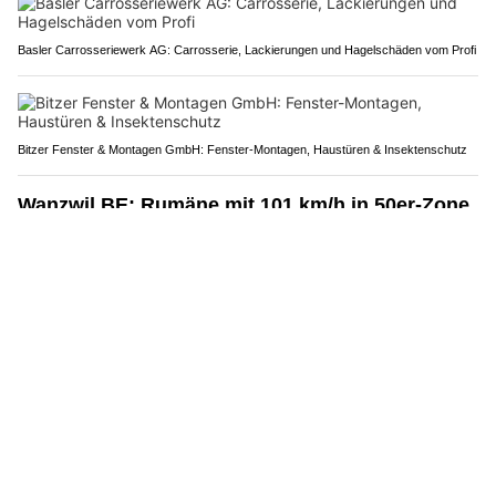
Basler Carrosseriewerk AG: Carrosserie, Lackierungen und Hagelschäden vom Profi
Bitzer Fenster & Montagen GmbH: Fenster-Montagen, Haustüren & Insektenschutz
Wanzwil BE: Rumäne mit 101 km/h in 50er-Zone
geblitzt – Anzeige wegen Raserdelikt
12.05.26
VON
POLIZEI.NEWS REDAKTION
Ein Lenker eines Lieferwagens ist am Montagabend in
Wanzwil mit massiv überhöhter Geschwindigkeit gemessen
worden.
Der 28-Jährige konnte ermittelt und angehalten werden. Er
wird sich vor der Justiz verantworten müssen.
Weiterlesen