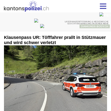
Klausenpass UR: Töfffahrer prallt in Stützmauer
und wird schwer verletzt