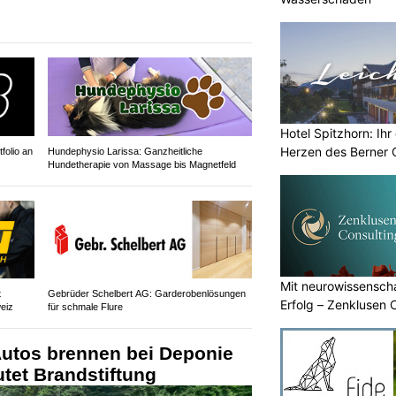
Hotel Spitzhorn: Ih
Herzen des Berner 
folio an
Hundephysio Larissa: Ganzheitliche
Hundetherapie von Massage bis Magnetfeld
Mit neurowissenscha
t
Gebrüder Schelbert AG: Garderobenlösungen
Erfolg – Zenklusen 
eiz
für schmale Flure
Autos brennen bei Deponie
utet Brandstiftung