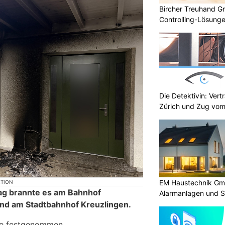
Bircher Treuhand Gm
Controlling-Lösung
Die Detektivin: Vert
Zürich und Zug vom
EM Haustechnik Gmb
KTION
ag brannte es am Bahnhof
Alarmanlagen und S
und am Stadtbahnhof Kreuzlingen.
de festgenommen.