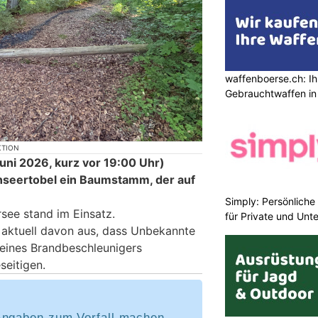
waffenboerse.ch: Ih
Gebrauchtwaffen in
KTION
ni 2026, kurz vor 19:00 Uhr)
nseertobel ein Baumstamm, der auf
Simply: Persönlich
see stand im Einsatz.
für Private und Un
t aktuell davon aus, dass Unbekannte
eines Brandbeschleunigers
seitigen.
Angaben zum Vorfall machen