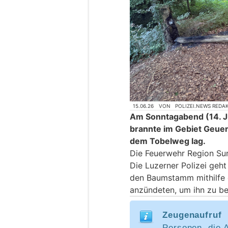
15.06.26
VON
POLIZEI.NEWS REDA
Am Sonntagabend (14. Ju
brannte im Gebiet Geue
dem Tobelweg lag.
Die Feuerwehr Region Sur
Die Luzerner Polizei geh
den Baumstamm mithilfe 
anzündeten, um ihn zu be
Zeugenaufruf
Personen, die 