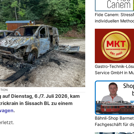
Fide Canem: Stressf
individuellen Metho
Gastro-Technik-Lö
Service GmbH in Mu
KTION
auf Dienstag, 6./7. Juli 2026, kam
ickrain in Sissach BL zu einem
wagen
.
Bähnli-Shop Barmett
rletzt.
Fachgeschäft für di