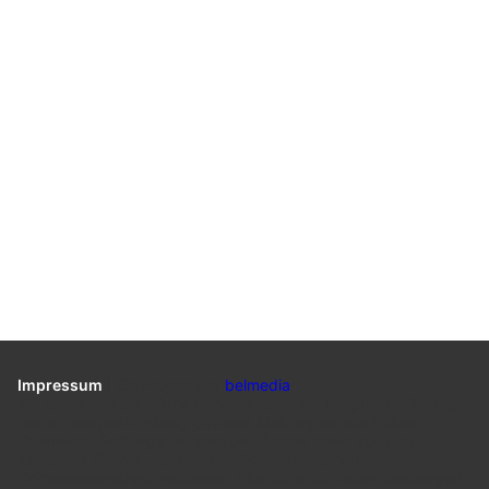
Impressum
|
Ein Projekt der
belmedia
Wir sind keine staatliche Behörde, sondern ein privater Verlag,
der schwerpunktmässig offizielle Meldungen von Polizei,
Feuerwehr, Rettungsdiensten und Armee sowie von den
Kantonen, Gemeinden und der Schweizerischen
Eidgenossenschaft verbreitet. Sämtliche offiziellen Meldungen