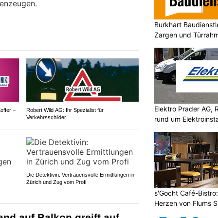
genzeugen.
Burkhart Baudienst
Zargen und Türrahm
Elektro Prader AG, 
offer –
Robert Wild AG: Ihr Spezialist für
Verkehrsschilder
rund um Elektroinsta
Die Detektivin: Vertrauensvolle Ermittlungen in
Zürich und Zug vom Profi
s'Gocht Café-Bistro
Herzen von Flums 
and auf Balkon greift auf