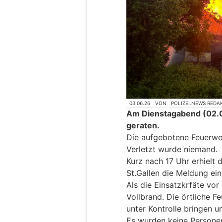
03.06.26
VON
POLIZEI.NEWS REDA
Am Dienstagabend (02.0
geraten.
Die aufgebotene Feuerwe
Verletzt wurde niemand.
Kurz nach 17 Uhr erhielt d
St.Gallen die Meldung ei
Als die Einsatzkrfäte vor
Vollbrand. Die örtliche 
unter Kontrolle bringen u
Es wurden keine Personen