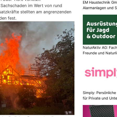
EM Haustechnik Gmb
 Sachschaden im Wert von rund
Alarmanlagen und S
satzkräfte stellten am angrenzenden
en fest.
NaturAktiv AG: Fach
Freunde und Naturl
Simply: Persönlich
für Private und Un