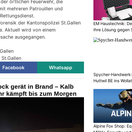
der örtlichen Feuerwehr, die
mit mehreren Patrouillen und
 Rettungsdienst.
rensik der Kantonspolizei St.Gallen
EM Haustechnik: De
e. Aktuell wird von einem
Ihre Lösung gegen 
ursache ausgegangen.
.Gallen
 St.Gallen
Facebook
Whatsapp
Spycher-Handwerk: 
Huttwil BE ins Wollat
ock gerät in Brand – Kalb
hr kämpft bis zum Morgen
Alpine Fox Shop: Equ