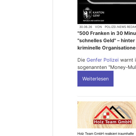
30.06.26
VON
POLIZEI.NEWS REDA
"500 Franken in 30 Minut
"schnelles Geld" – hint
kriminelle Organisatione
Die
Genfer Polizei
warnt 
sogenannten "Money-Mul
Weiterlesen
Holz Team GmbH realisiert traumhafte