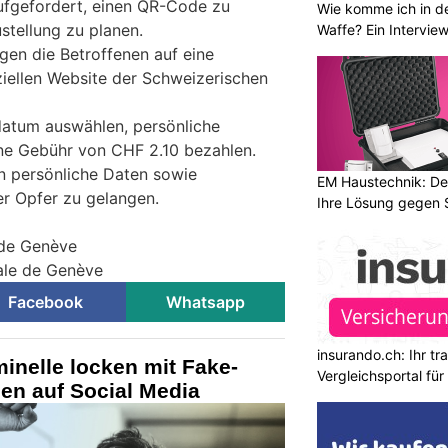
fgefordert, einen QR-Code zu
Wie komme ich in de
stellung zu planen.
Waffe? Ein Intervie
en die Betroffenen auf eine
fiziellen Website der Schweizerischen
rdatum auswählen, persönliche
ne Gebühr von CHF 2.10 bezahlen.
 an persönliche Daten sowie
EM Haustechnik: De
r Opfer zu gelangen.
Ihre Lösung gegen 
 de Genève
nale de Genève
Facebook
Whatsapp
insurando.ch: Ihr t
inelle locken mit Fake-
Vergleichsportal fü
en auf Social Media