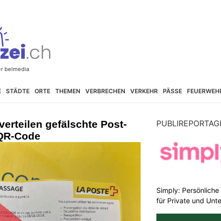
E
STÄDTE
ORTE
THEMEN
VERBRECHEN
VERKEHR
PÄSSE
FEUERWEH
verteilen gefälschte Post-
PUBLIREPORTAG
 QR-Code
Simply: Persönlich
für Private und Un