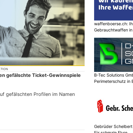
waffenboerse.ch: Ih
Gebrauchtwaffen in
KTION
ren gefälschte Ticket-Gewinnspiele
B-Tec Solutions Gmb
Perimeterschutz in
auf gefälschten Profilen im Namen
Gebrüder Schelbert
für schmale Flure