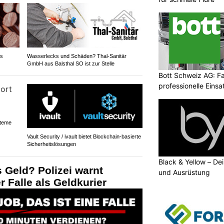
es
Wasserlecks und Schäden? Thal-Sanitär
GmbH aus Balsthal SO ist zur Stelle
Bott Schweiz AG: Fa
professionelle Eins
steme
Vault Security / ivault bietet Blockchain-basierte
Sicherheitslösungen
Black & Yellow – De
 Geld? Polizei warnt
und Ausrüstung
 Falle als Geldkurier