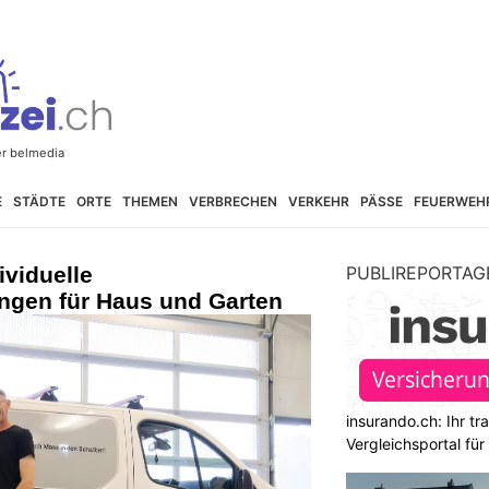
E
STÄDTE
ORTE
THEMEN
VERBRECHEN
VERKEHR
PÄSSE
FEUERWEH
viduelle
PUBLIREPORTAG
gen für Haus und Garten
insurando.ch: Ihr t
Vergleichsportal fü