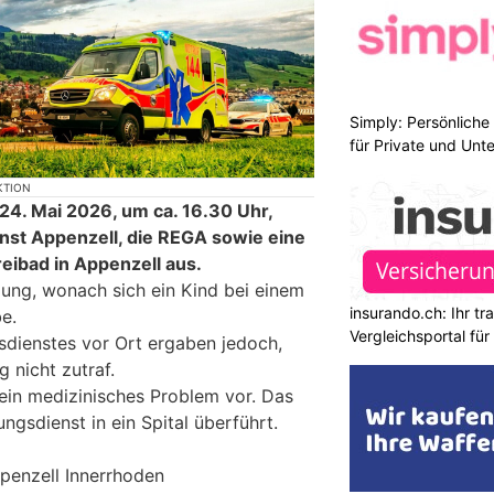
Simply: Persönlich
für Private und Un
KTION
4. Mai 2026, um ca. 16.30 Uhr,
nst Appenzell, die REGA sowie eine
Freibad in Appenzell aus.
ung, wonach sich ein Kind bei einem
insurando.ch: Ihr t
e.
Vergleichsportal fü
dienstes vor Ort ergaben jedoch,
 nicht zutraf.
 ein medizinisches Problem vor. Das
gsdienst in ein Spital überführt.
ppenzell Innerrhoden