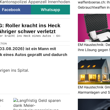
 Kantonspolizei Appenzell Innerrhoden
waffenboerse.ch: Ih
Gebrauchtwaffen in
Facebook
Whatsapp
G: Roller kracht ins Heck
ähriger schwer verletzt
KTION
EM Haustechnik: De
3.08.2026) ist ein Mann mit
Ihre Lösung gegen 
ck eines Autos geprallt und dadurch
.
igen ins Spital.
EM Haustechnik Gmb
Alarmanlagen und S