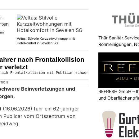
ünf
Thür Sanitär Servic
Veltus: Stilvolle Kurzzeitwohnungen mit
Hotelkomfort in Sevelen SG
Rohrreinigungen, No
ahrer nach Frontalkollision
 verletzt
KTION
t schwere Beinverletzungen und
REFRESH GmbH – Ihr
orgen.
und Oberflächenpfl
(16.06.2026) fuhr ein 62-jähriger
em Publicar vom Ortszentrum von
heidweg.