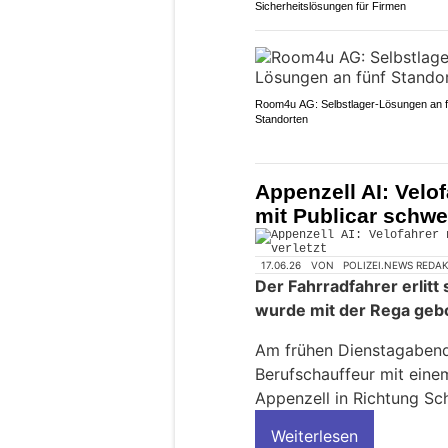
Sicherheitslösungen für Firmen
Room4u AG: Selbstlager-Lösungen an f
Standorten
Appenzell AI: Velof
mit Publicar schwer
17.06.26
VON
POLIZEI.NEWS REDA
Der Fahrradfahrer erlit
wurde mit der Rega geb
Am frühen Dienstagabend 
Berufschauffeur mit ein
Appenzell in Richtung Sc
Weiterlesen