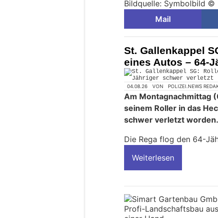
Bildquelle: Symbolbild ©
Mail
St. Gallenkappel S
eines Autos – 64-J
04.08.26
VON
POLIZEI.NEWS REDA
Am Montagnachmittag (0
seinem Roller in das He
schwer verletzt worden
Die Rega flog den 64-Jähr
Weiterlesen