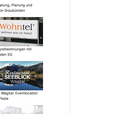
ratung, Planung und
on Graubünden
rzzeitwohnungen mit
elen SG
 Wägital: Eventlocation
Feste