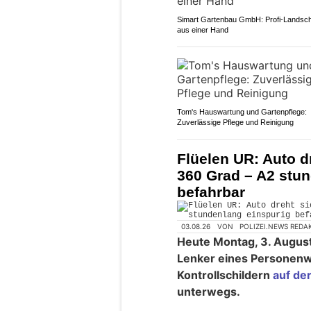
Simart Gartenbau GmbH: Profi-Landsc
aus einer Hand
Tom's Hauswartung und Gartenpflege:
Zuverlässige Pflege und Reinigung
Flüelen UR: Auto d
360 Grad – A2 stu
befahrbar
03.08.26
VON
POLIZEI.NEWS REDA
Heute Montag, 3. August
Lenker eines Personen
Kontrollschildern
auf de
unterwegs.