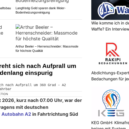
haftsbau
Langfristig Geld sparen dank Meier-
Bodenheizungsreinigung
Wie komme ich in de
Waffe? Ein Intervie
Arthur Beeler – Herrenschneider: Massmode
für höchste Qualität
reht sich nach Aufprall um
ndenlang einspurig
Abdichtungs-Expert
Bedachungen für je
KTION
 2026, kurz nach 07.00 Uhr, war der
wagens mit deutschen
r Autobahn A2
in Fahrtrichtung Süd
KEG GmbH: Klimafre
heizen mit System