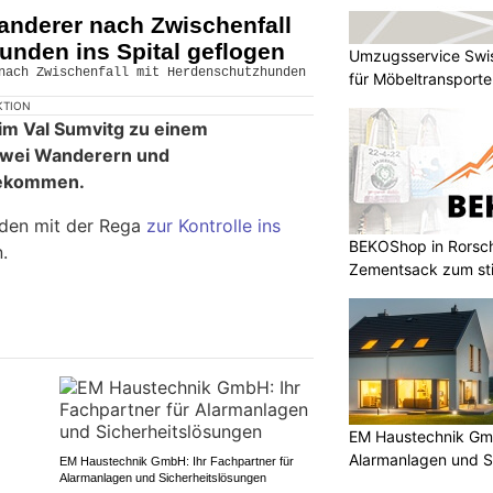
anderer nach Zwischenfall
unden ins Spital geflogen
Umzugsservice Swis
für Möbeltransport
KTION
im Val Sumvitg zu einem
zwei Wanderern und
ekommen.
den mit der Rega
zur Kontrolle ins
BEKOShop in Rorsc
.
Zementsack zum stil
EM Haustechnik Gmb
Alarmanlagen und S
EM Haustechnik GmbH: Ihr Fachpartner für
Alarmanlagen und Sicherheitslösungen