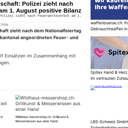
chaft: Polizei zieht nach
m 1. August positive Bilanz
waffenboerse.ch: Ih
KTION
Gebrauchtwaffen in
haft zieht nach dem Nationalfeiertag
m kantonal angeordneten Feuer- und
elf Einsätzen im Zusammenhang mit
ngen.
Spitex Hand & Herz
im vertrauten Zuha
ch
Wildhaus-messershop.ch: Grillkunst &
LBS-Schweiz GmbH: 
Messerwissen aus einer Hand
Sicherheitslösungen