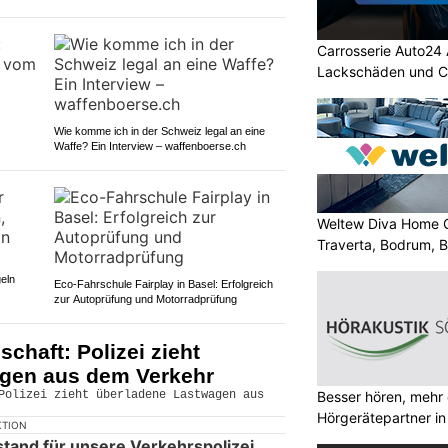
Carrosserie Auto24 
Lackschäden und Ca
Wie komme ich in der Schweiz legal an eine
Waffe? Ein Interview – waffenboerse.ch
Weltew Diva Home 
Traverta, Bodrum, Bo
eln
Eco-Fahrschule Fairplay in Basel: Erfolgreich
zur Autoprüfung und Motorradprüfung
chaft: Polizei zieht
gen aus dem Verkehr
Besser hören, mehr 
Hörgerätepartner in
KTION
tand für unsere Verkehrspolizei