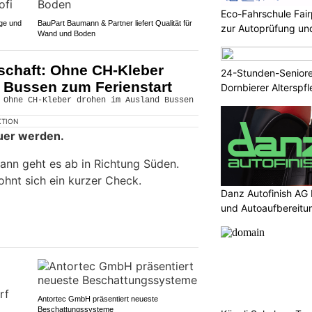
Eco-Fahrschule Fairp
ege und
BauPart Baumann & Partner liefert Qualität für
zur Autoprüfung un
Wand und Boden
schaft: Ohne CH-Kleber
24-Stunden-Senior
 Bussen zum Ferienstart
Dornbierer Alterspf
KTION
uer werden.
nn geht es ab in Richtung Süden.
lohnt sich ein kurzer Check.
Danz Autofinish AG 
und Autoaufbereitu
Antortec GmbH präsentiert neueste
Beschattungssysteme