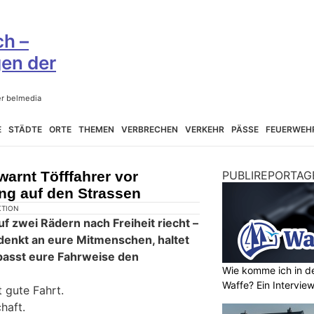
E
STÄDTE
ORTE
THEMEN
VERBRECHEN
VERKEHR
PÄSSE
FEUERWEH
 warnt Töfffahrer vor
PUBLIREPORTAG
ng auf den Strassen
KTION
f zwei Rädern nach Freiheit riecht –
 denkt an eure Mitmenschen, haltet
passt eure Fahrweise den
Wie komme ich in de
Waffe? Ein Intervie
 gute Fahrt.
haft.