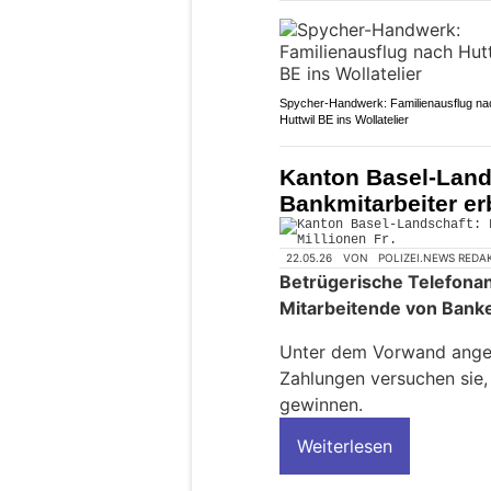
Spycher-Handwerk: Familienausflug na
Huttwil BE ins Wollatelier
Kanton Basel-Land
Bankmitarbeiter erb
22.05.26
VON
POLIZEI.NEWS REDA
Betrügerische Telefonanr
Mitarbeitende von Bank
Unter dem Vorwand angeb
Zahlungen versuchen sie,
gewinnen.
Weiterlesen