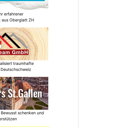
hr erfahrener
t aus Oberglatt ZH
lisiert traumhafte
e Deutschschweiz
n: Bewusst schenken und
terstützen