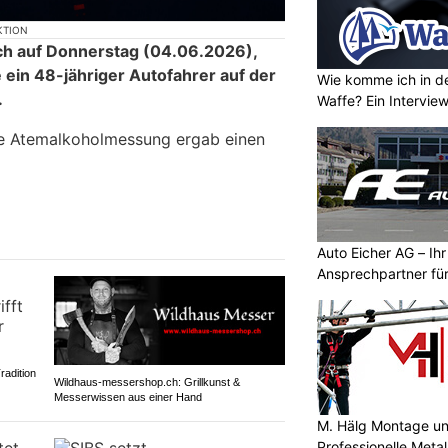
KTION
ch auf Donnerstag (04.06.2026),
 ein 48-jähriger Autofahrer auf der
Wie komme ich in de
.
Waffe? Ein Intervie
te Atemalkoholmessung ergab einen
Auto Eicher AG – Ihr
Ansprechpartner für
Autoservice
radition
Wildhaus-messershop.ch: Grillkunst &
Messerwissen aus einer Hand
M. Hälg Montage u
Professionelle Meta