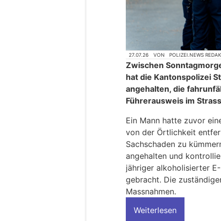
27.07.26
VON
POLIZEI.NEWS REDA
Zwischen Sonntagmorge
hat die Kantonspolizei 
angehalten, die fahrunfä
Führerausweis im Stras
Ein Mann hatte zuvor ein
von der Örtlichkeit entf
Sachschaden zu kümmern.
angehalten und kontrollie
jähriger alkoholisierter 
gebracht. Die zuständige
Massnahmen.
Weiterlesen