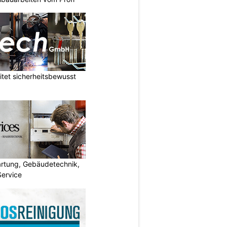
tet sicherheitsbewusst
artung, Gebäudetechnik,
Service