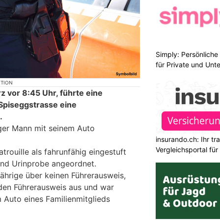
Simply: Persönlich
für Private und Un
KTION
vor 8:45 Uhr, führte eine
r Spiseggstrasse eine
.
ger Mann mit seinem Auto
insurando.ch: Ihr t
Vergleichsportal fü
trouille als fahrunfähig eingestuft
und Urinprobe angeordnet.
hrige über keinen Führerausweis,
den Führerausweis aus und war
 Auto eines Familienmitglieds