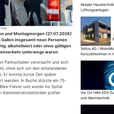
Kessler Haustechnik
Lüftungsanlagen
KTION
n und Montagmorgen (27.07.2026)
St.Gallen insgesamt neun Personen
hig, alkoholisiert oder ohne gültigen
Veltus AG / WohnMot
senverkehr unterwegs waren.
Kurzzeitwohnen in H
en Parkschaden verursacht und sich
ernt, ohne sich um den entstandenen
 Er konnte kurze Zeit später
rt werden. In Buchs stürzte ein 75-
E-Bike-Fahrer und wurde ins Spital
n Administrativbehörden prüfen
Vor Ort Hilfe EDV-S
und Alarmtechnik