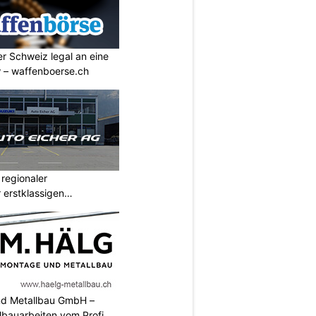
r Schweiz legal an eine
w – waffenboerse.ch
 regionaler
 erstklassigen
nd Metallbau GmbH –
llbauarbeiten vom Profi