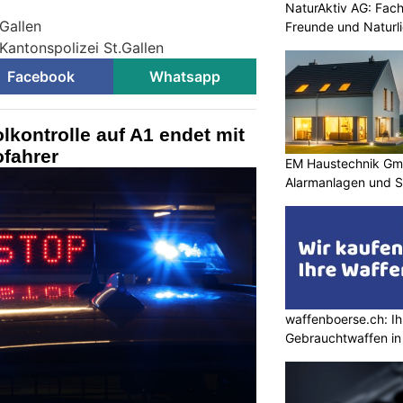
NaturAktiv AG: Fach
.Gallen
Freunde und Naturl
Kantonspolizei St.Gallen
Facebook
Whatsapp
kontrolle auf A1 endet mit
ofahrer
EM Haustechnik Gmb
Alarmanlagen und S
waffenboerse.ch: Ih
Gebrauchtwaffen in