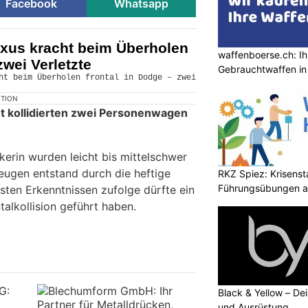
Facebook
Whatsapp
xus kracht beim Überholen
waffenboerse.ch: Ih
zwei Verletzte
Gebrauchtwaffen in
KTION
t kollidierten zwei Personenwagen
kerin wurden leicht bis mittelschwer
zeugen entstand durch die heftige
RKZ Spiez: Krisens
Führungsübungen a
rsten Erkenntnissen zufolge dürfte ein
alkollision geführt haben.
Black & Yellow – De
und Ausrüstung