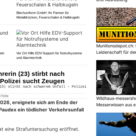
Blechumform GmbH: Ihr Partner für
Metalldrücken, Feuerschalen & Halbkugeln
Munitionsdepot.ch:
Leidenschaft für de
ein
Vor Ort Hilfe EDV-Support für Notrufsysteme
und Alarmtechnik
erin (23) stirbt nach
Polizei sucht Zeugen
KTION
Wildhaus-messershop
026, ereignete sich am Ende der
Messerwissen aus e
Paudex ein tödlicher Verkehrsunfall
t eine Strafuntersuchung eröffnet.