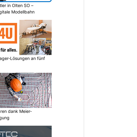
ler in Olten SO –
gitale Modellbahn
ager-Lösungen an fünf
aren dank Meier-
igung