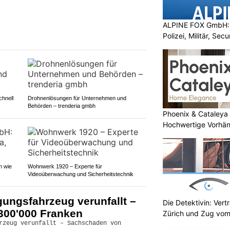
ALPINE FOX GmbH: 
Polizei, Militär, Sec
hnell
Drohnenlösungen für Unternehmen und
Behörden – trenderia gmbh
Phoenix & Cataleya
Hochwertige Vorhä
n wie
Wohnwerk 1920 – Experte für
Videoüberwachung und Sicherheitstechnik
ungsfahrzeug verunfallt –
Die Detektivin: Vert
300'000 Franken
Zürich und Zug vom