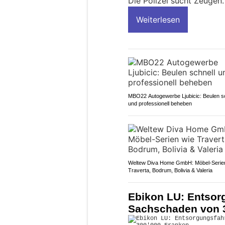
Die Polizei sucht Zeugen.
Weiterlesen
MBO22 Autogewerbe Ljubicic: Beulen sc
und professionell beheben
Weltew Diva Home GmbH: Möbel-Serie
Traverta, Bodrum, Bolivia & Valeria
Ebikon LU: Entsorg
Sachschaden von 