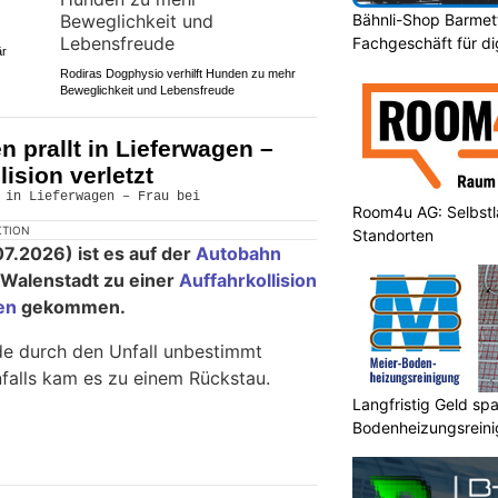
Bähnli-Shop Barmett
Fachgeschäft für di
är
Rodiras Dogphysio verhilft Hunden zu mehr
Beweglichkeit und Lebensfreude
 prallt in Lieferwagen –
lision verletzt
Room4u AG: Selbstl
KTION
Standorten
.2026) ist es auf der
Autobahn
Walenstadt zu einer
Auffahrkollision
en
gekommen.
de durch den Unfall unbestimmt
nfalls kam es zu einem Rückstau.
Langfristig Geld sp
Bodenheizungsrein