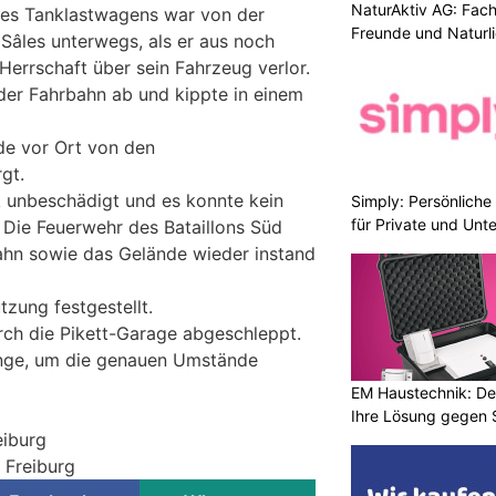
NaturAktiv AG: Fach
nes Tanklastwagens war von der
Freunde und Naturl
 Sâles unterwegs, als er aus noch
Herrschaft über sein Fahrzeug verlor.
er Fahrbahn ab und kippte in einem
de vor Ort von den
gt.
 unbeschädigt und es konnte kein
Simply: Persönlich
für Private und Un
. Die Feuerwehr des Bataillons Süd
ahn sowie das Gelände wieder instand
zung festgestellt.
ch die Pikett-Garage abgeschleppt.
ange, um die genauen Umstände
EM Haustechnik: De
Ihre Lösung gegen 
eiburg
i Freiburg