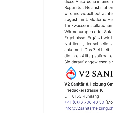
diese Ansprüche in eine
Reparatur, Neuinstallatio
wird individuell betracht
abgestimmt. Moderne Hei
Trinkwasserinstallatione
Wärmepumpen oder Solart
Ergebnisse. Ergänzt wird
Notdienst, der schnelle U
ankommt. Das Ziel bleibt 
die Ihren Alltag spürbar 
Sie darauf angewiesen si
V2 Sanitär & Heizung G
Friedackerstrasse 10
CH-8153 Rümlang
+41 (0)76 706 40 30
(Mob
info@v2sanitärheizung.c