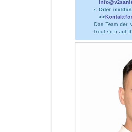
info@v2sani
Oder melden 
>>
Kontaktfo
Das Team der 
freut sich auf I