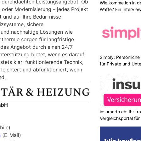
m durchdachten Leistungsangebot. Ob
Wie komme ich in de
n oder Modernisierung – jedes Projekt
Waffe? Ein Intervie
et und auf Ihre Bedürfnisse
zsysteme, sichere
n und nachhaltige Lösungen wie
hermie sorgen für langfristige
 das Angebot durch einen 24/7
nterstützung bietet, wenn es darauf
Simply: Persönlich
stets klar: funktionierende Technik,
für Private und Un
erleichtert und abfunktioniert, wenn
nd.
mbH
insurando.ch: Ihr t
Vergleichsportal fü
ile)
h
(E-Mail)