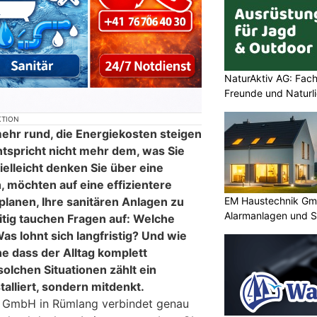
NaturAktiv AG: Fach
Freunde und Naturl
KTION
mehr rund, die Energiekosten steigen
tspricht nicht mehr dem, was Sie
elleicht denken Sie über eine
 möchten auf eine effizientere
EM Haustechnik Gmb
lanen, Ihre sanitären Anlagen zu
Alarmanlagen und S
itig tauchen Fragen auf: Welche
as lohnt sich langfristig? Und wie
e dass der Alltag komplett
olchen Situationen zählt ein
stalliert, sondern mitdenkt.
g GmbH in Rümlang verbindet genau