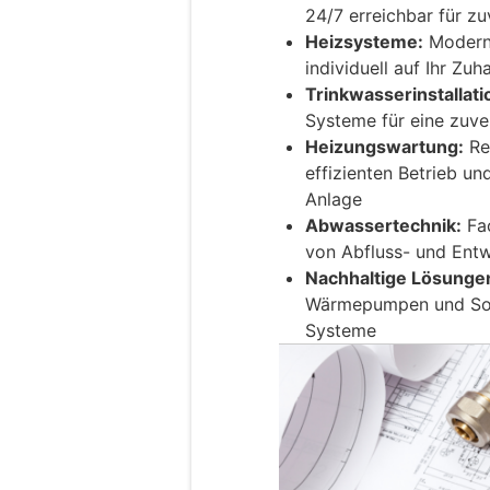
24/7 erreichbar für z
Heizsysteme:
Moderne
individuell auf Ihr Z
Trinkwasserinstallati
Systeme für eine zuv
Heizungswartung:
Re
effizienten Betrieb un
Anlage
Abwassertechnik:
Fac
von Abfluss- und Ent
Nachhaltige Lösunge
Wärmepumpen und Sola
Systeme