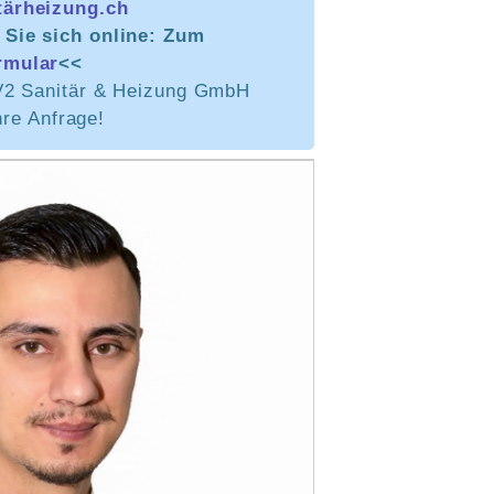
tärheizung.ch
Sie sich online: Zum
rmular
<<
V2 Sanitär & Heizung GmbH
hre Anfrage!