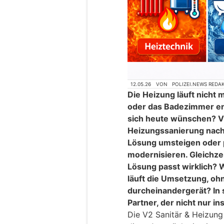
12.05.26
VON
POLIZEI.NEWS REDA
Die Heizung läuft nicht 
oder das Badezimmer en
sich heute wünschen? Vi
Heizungssanierung nach,
Lösung umsteigen oder p
modernisieren. Gleichze
Lösung passt wirklich? W
läuft die Umsetzung, ohn
durcheinandergerät? In s
Partner, der nicht nur in
Die V2 Sanitär & Heizun