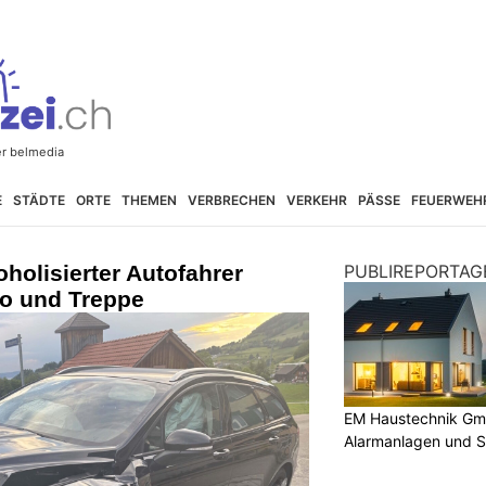
E
STÄDTE
ORTE
THEMEN
VERBRECHEN
VERKEHR
PÄSSE
FEUERWEH
oholisierter Autofahrer
PUBLIREPORTAG
to und Treppe
EM Haustechnik Gmb
Alarmanlagen und S