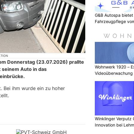
G&B Autospa bietet
Fahrzeugpflege vom
KTION
om Donnerstag (23.07.2026) prallte
Wohnwerk 1920 – Ex
t seinem Auto in das
Videoüberwachung u
einbrücke.
t. Bei ihm wurde ein zu hoher
llt.
Winklinger Verputz G
Innovation bei Leh