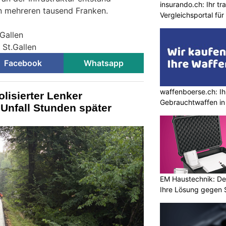
insurando.ch: Ihr t
 mehreren tausend Franken.
Vergleichsportal fü
.Gallen
 St.Gallen
Facebook
Whatsapp
waffenboerse.ch: Ih
olisierter Lenker
Gebrauchtwaffen in
 Unfall Stunden später
EM Haustechnik: De
Ihre Lösung gegen 