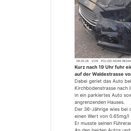
09.05.26
VON
POLIZEI.NEWS REDA
Kurz nach 19 Uhr fuhr e
auf der Waldestrasse vo
Dabei geriet das Auto be
Kirchbodenstrasse nach li
in ein parkiertes Auto so
angrenzenden Hauses.
Der 36-Jährige wies bei
einen Wert von 0.65mg/l 
Er musste seinen Führera
An den beiden Autos und 