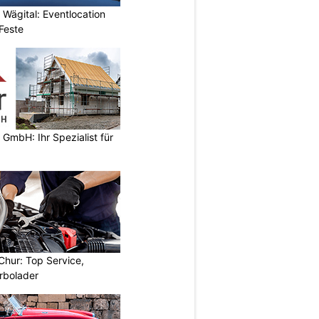
 Wägital: Eventlocation
Feste
 GmbH: Ihr Spezialist für
Chur: Top Service,
rbolader