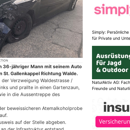
Simply: Persönlich
für Private und Un
KTION
in 36-jähriger Mann mit seinem Auto
n St. Gallenkappel Richtung Walde.
i der Verzweigung Waldestrasse /
NaturAktiv AG: Fach
nks und prallte in einen Gartenzaun,
Freunde und Naturl
wie in die Aussentreppe des
 der beweissicheren Atemalkoholprobe
auf.
usweis auf der Stelle abgeben.
an der Infrastruktur entstand