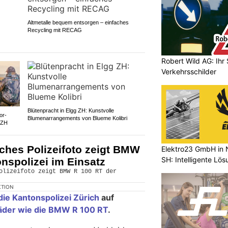
Altmetalle bequem entsorgen – einfaches
Recycling mit RECAG
Robert Wild AG: Ihr 
Verkehrsschilder
Blütenpracht in Elgg ZH: Kunstvolle
or-
Blumenarrangements von Blueme Kolibri
 ZH
sches Polizeifoto zeigt BMW
Elektro23 GmbH in 
SH: Intelligente Lös
nspolizei im Einsatz
KTION
die Kantonspolizei Zürich
auf
äder wie die BMW R 100 RT
.