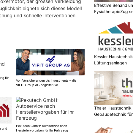
Boxermotor, der grossen Verkleidung
Effektive Behandlu
glichkeit eignete sich dieses Modell
FysiotherapieZug se
chung und schnelle Interventionen.
Kessler Haustechnik
Lüftungsanlagen
ng für
Von Versicherungen bis Investments – die
VIFIT Group AG begleitet Sie
Thaler Haustechnik
Gebäudetechnik für
Pekutech GmbH: Autoservice nach
n und
Herstellervorgaben für Ihr Fahrzeug