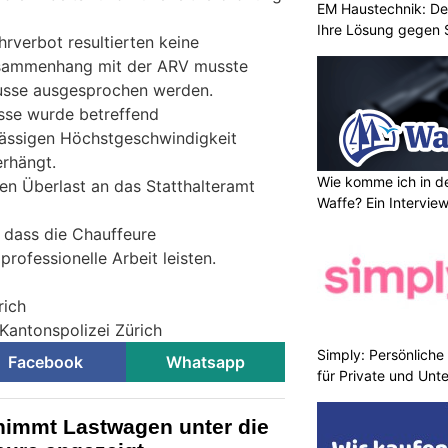
EM Haustechnik: De
Ihre Lösung gegen 
rverbot resultierten keine
usammenhang mit der ARV musste
busse ausgesprochen werden.
sse wurde betreffend
lässigen Höchstgeschwindigkeit
rhängt.
Wie komme ich in de
n Überlast an das Statthalteramt
Waffe? Ein Intervie
, dass die Chauffeure
rofessionelle Arbeit leisten.
rich
Kantonspolizei Zürich
Simply: Persönlich
Facebook
Whatsapp
für Private und Un
 nimmt Lastwagen unter die