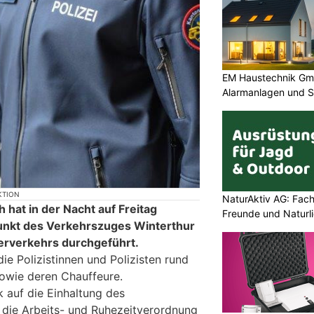
EM Haustechnik Gmb
Alarmanlagen und S
KTION
NaturAktiv AG: Fach
h hat in der Nacht auf Freitag
Freunde und Naturl
unkt des Verkehrszuges Winterthur
erverkehrs durchgeführt.
die Polizistinnen und Polizisten rund
owie deren Chauffeure.
 auf die Einhaltung des
 die Arbeits- und Ruhezeitverordnung