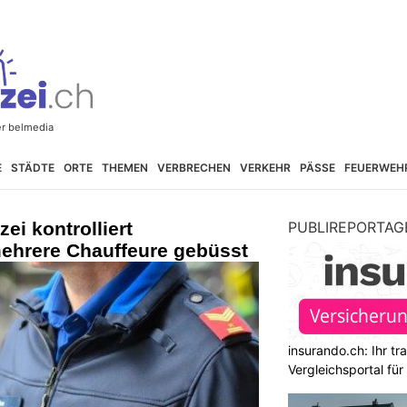
E
STÄDTE
ORTE
THEMEN
VERBRECHEN
VERKEHR
PÄSSE
FEUERWEH
zei kontrolliert
PUBLIREPORTAG
ehrere Chauffeure gebüsst
insurando.ch: Ihr t
Vergleichsportal fü