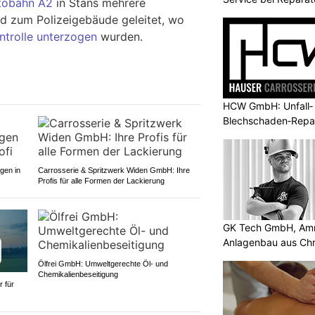
utobahn A2
in Stans mehrere
Reinigung
d zum Polizeigebäude geleitet, wo
ntrolle unterzogen
wurden.
HCW GmbH: Unfall‑
Blechschaden‑Repar
Bringservice
ngen in
Carrosserie & Spritzwerk Widen GmbH: Ihre
Profis für alle Formen der Lackierung
GK Tech GmbH, Amri
Anlagenbau aus Ch
Ölfrei GmbH: Umweltgerechte Öl- und
Chemikalienbeseitigung
 für