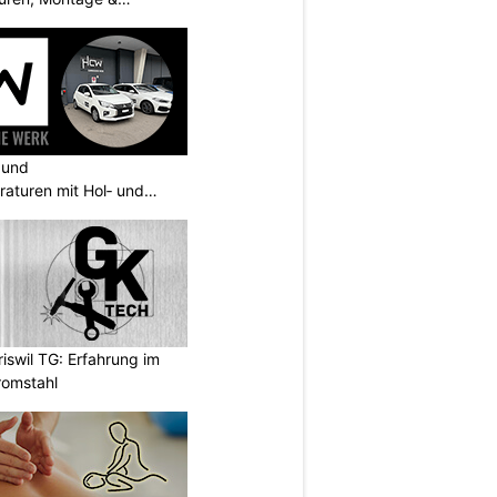
 und
aturen mit Hol‑ und
swil TG: Erfahrung im
romstahl