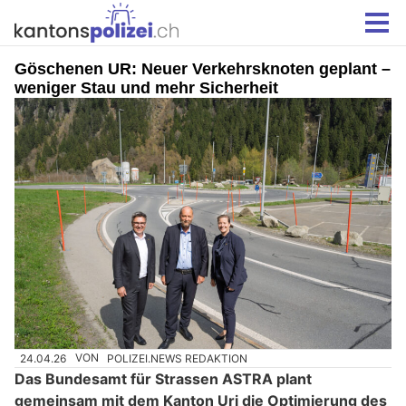
Göschenen UR: Neuer Verkehrsknoten geplant –
weniger Stau und mehr Sicherheit
24.04.26
VON
POLIZEI.NEWS REDAKTION
Das Bundesamt für Strassen ASTRA plant
gemeinsam mit dem Kanton Uri die Optimierung des