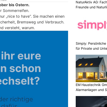
NaturAktiv AG: Fach
ober bis Ostern.
Freunde und Naturl
ür Sommerreifen.
ur „nice to have“. Sie machen einen
icherheit, Bremsweg und Verbrauch.
nd versteht, warum.
Simply: Persönlich
für Private und Un
EM Haustechnik Gmb
Alarmanlagen und S