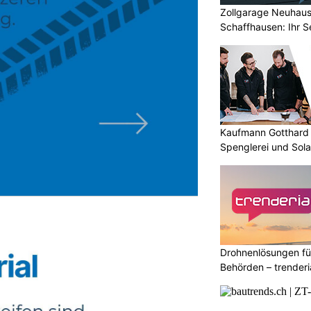
Zollgarage Neuhau
Schaffhausen: Ihr S
Kaufmann Gotthard 
Spenglerei und Solar
Drohnenlösungen f
Behörden – trender