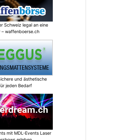
r Schweiz legal an eine
w – waffenboerse.ch
chere und ästhetische
ür jeden Bedarf
nts mit MDL-Events Laser
ershows erleben