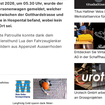
ust 2026, um 05.30 Uhr, wurde der
 Personenwagen gemeldet, welcher
Titus Haltiner Velo
d zwischen der Gotthardstrasse und
Werkstattservice fü
e in Hospental befand, wobei kein
rt sei.
e Patrouille konnte dank dem
Diensthund Lua den Fahrzeuglenker
hildern aus Appenzell Ausserrhoden
Entdecken Sie Vint
AG in der Schaffhau
Urotech GmbH arbei
haftsbau
an Grossprojekten
Langfristig Geld sparen dank Meier-