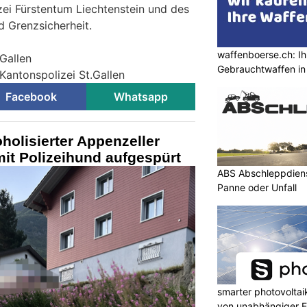
zei Fürstentum Liechtenstein und des
d Grenzsicherheit.
waffenboerse.ch: Ih
.Gallen
Gebrauchtwaffen in
Kantonspolizei St.Gallen
Facebook
Whatsapp
holisierter Appenzeller
mit Polizeihund aufgespürt
ABS Abschleppdienst
Panne oder Unfall
smarter photovoltaik
von unabhängiger E