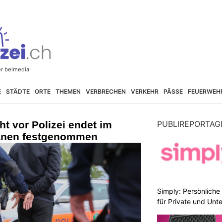
E
STÄDTE
ORTE
THEMEN
VERBRECHEN
VERKEHR
PÄSSE
FEUERWEH
t vor Polizei endet im
PUBLIREPORTAG
änen festgenommen
Simply: Persönlich
für Private und Un