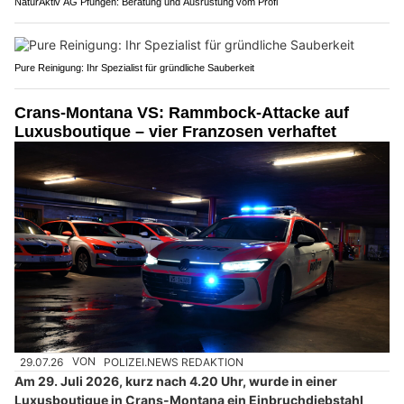
NaturAktiv AG Pfungen: Beratung und Ausrüstung vom Profi
Pure Reinigung: Ihr Spezialist für gründliche Sauberkeit
Crans-Montana VS: Rammbock-Attacke auf
Luxusboutique – vier Franzosen verhaftet
29.07.26
VON
POLIZEI.NEWS REDAKTION
Am 29. Juli 2026, kurz nach 4.20 Uhr, wurde in einer
Luxusboutique in Crans-Montana ein Einbruchdiebstahl