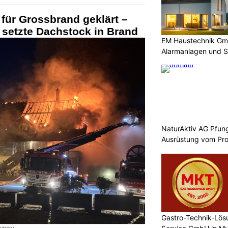
für Grossbrand geklärt –
 setzte Dachstock in Brand
EM Haustechnik Gmb
Alarmanlagen und S
NaturAktiv AG Pfun
Ausrüstung vom Pro
Gastro-Technik-Lö