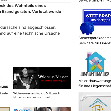
Service GmbH in Mu
KTION
tock des Wohnteils eines
n Brand geraten. Verletzt wurde
ndursache sind abgeschlossen.
and auf eine technische Ursache
Steuersparakademi:
Seminare für Finanz
Meier Hauswartungs
für Ihre Liegenschaf
iduelle
Wildhaus-messershop.ch: Grillkunst &
Messerwissen aus einer Hand