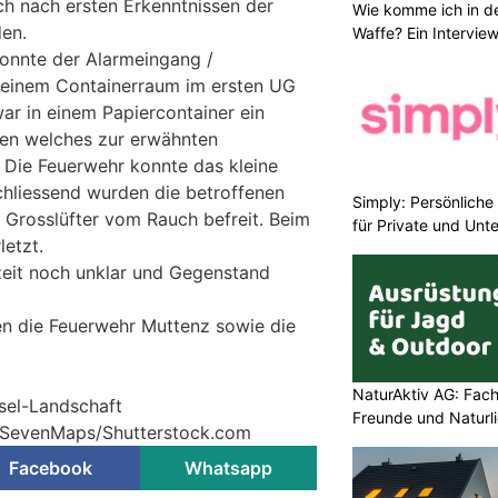
h nach ersten Erkenntnissen der
Wie komme ich in de
en.
Waffe? Ein Intervie
konnte der Alarmeingang /
n einem Containerraum im ersten UG
war in einem Papiercontainer ein
hen welches zur erwähnten
 Die Feuerwehr konnte das kleine
chliessend wurden die betroffenen
Simply: Persönlich
 Grosslüfter vom Rauch befreit. Beim
für Private und Un
etzt.
zeit noch unklar und Gegenstand
en die Feuerwehr Muttenz sowie die
NaturAktiv AG: Fach
asel-Landschaft
Freunde und Naturl
© SevenMaps/Shutterstock.com
Facebook
Whatsapp