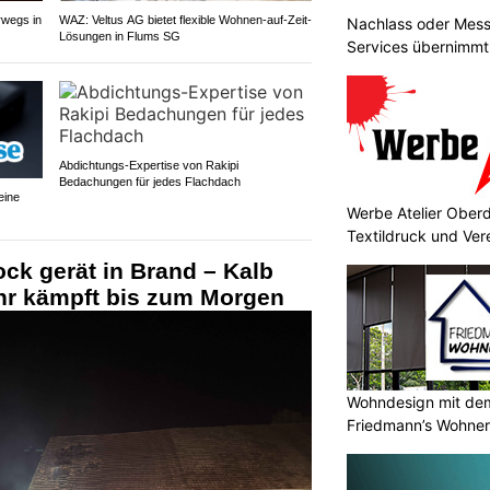
rwegs in
WAZ: Veltus AG bietet flexible Wohnen-auf-Zeit-
Nachlass oder Mes
Lösungen in Flums SG
Services übernimmt
Reinigung
Abdichtungs-Expertise von Rakipi
Bedachungen für jedes Flachdach
eine
Werbe Atelier Oberdo
Textildruck und Ve
ock gerät in Brand – Kalb
hr kämpft bis zum Morgen
Wohndesign mit de
Friedmann’s Wohner