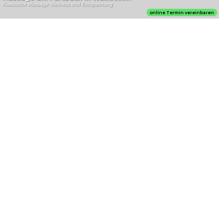
insurando.ch: Ihr transparentes Vergleichsportal für Versicherungen
Bridgestone bietet ein umfassendes Portfolio an leistungsstarken Produkten
360 clean & more überzeugt mit Reinigungslösungen in der Ostschweiz
Basel BS: Lenker (77) erfasst Fussgängerin auf