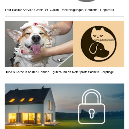
Thür Sanitär Service GmbH, St. Gallen: Rohrreinigungen, Notdienst, Reparatur
Hund & Katze in besten Händen – guterhund.ch bietet professionelle Fellpflege