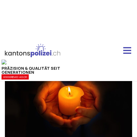
Zürich ZH: Fussgänger stirbt nach Kollision –
Polizei sucht weiter Zeugen