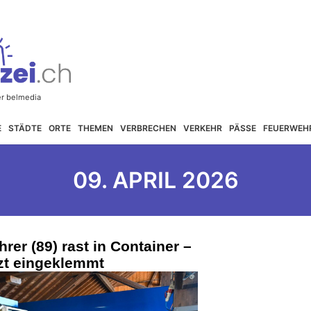
E
STÄDTE
ORTE
THEMEN
VERBRECHEN
VERKEHR
PÄSSE
FEUERWEH
09. APRIL 2026
rer (89) rast in Container –
zt eingeklemmt