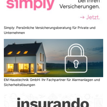
Am Freitagvormittag ist es in Bern zu einem Verkehrsunfall
zwischen zwei Autos gekommen. Drei Personen wurden
dabei verletzt. Es kam zu Verkehrseinschränkungen.
Ermittlungen zum Unfallhergang wurden aufgenommen.
Am Freitag, 7. August 2026, um kurz vor 10.35 Uhr, ging bei
der Kantonspolizei Bern die Meldung ein, wonach es auf der
Tiefenaustrasse in Bern zu einem Verkehrsunfall gekommen sei.
Weiterlesen
Titan Spezialbewachungen GmbH bietet zuverlässige Schutzdienste in der Schweiz
Waffenbörse in Pfungen ZH: Schiesskeller, Training und Munition vor Ort
BEX Generalunternehmen: Starke Lösungen für Hauswartung und Umbau