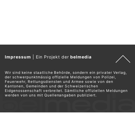
SIBS setzt Qualitätsstandards für Waffenträger in der Schweiz
Bridgestone bietet ein umfassendes Portfolio an leistungsstarken Produkten
PneuMarks KLG Luzern: Experten für Reifen, Service und Pflege
A. Rüdisühli AG: Effiziente Kran- und Tiefbaudienstleistungen im Rheintal
Himmelried SO: Auto kippt nach Kollision mit
Böschung auf die Seite – Lenkerin verletzt
07.08.26
VON
POLIZEI.NEWS REDAKTION
Auf der Grellingerstrasse in Himmelried hat sich am
Donnerstagabend, 6. August 2026, ein
Selbstunfall mit
einem Auto
ereignet.
Dabei kollidierte die Fahrzeuglenkerin aus noch zu klärenden
Gründen mit der Strassenböschung, worauf das Auto auf die
Seite kippte. Die Lenkerin wurde leicht verletzt und durch den