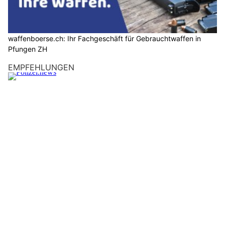
Entdecken Sie Vintage-Mode bei Rattlinbones AG in der Schaffhauser Altstadt
Storemaa KLG: Individuelle Sonnenschutzlösungen für Haus und Garten
Biel BE: Vermisster Schwimmer (50) tot aus
Bielersee geborgen – Ermittlungen laufen
07.08.26
VON
POLIZEI.NEWS REDAKTION
Am Donnerstagnachmittag konnte ein Mann während des
Schwimmens im Bielersee nicht mehr aufgefunden werden.
Nach einer umfangreichen Suchaktion konnten Einsatzkräfte
den leblosen Schwimmer an Land bringen. Vor Ort konnte nur
noch der Tod der Person festgestellt werden. Ermittlungen zum
Unfallhergang wurden aufgenommen.
Weiterlesen