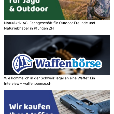
Thaler Haustechnik AG: Moderne Gebäudetechnik für jede Anforderung
Kanton Zug: 78 Verfahren zu Covid-
Kreditmissbrauch noch nicht abgeschlossen
06.08.26
VON
POLIZEI.NEWS REDAKTION
Rund zwei Drittel der Strafverfahren wegen mutmasslichen
Missbrauchs von Covid-19-Krediten konnten inzwischen
abgeschlossen werden.
Die verbleibenden, häufig besonders komplexen Fälle
beschäftigen die Strafverfolgungsbehörden weiterhin intensiv.
Weiterlesen
TEA Reinigung: Ihr professionelles Team für lupenreine Sauberkeit
Munitionsdepot.ch: Fachwissen und Leidenschaft für den Schiesssport