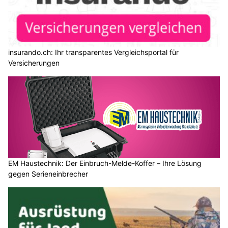
Langfristig Geld sparen dank Meier-Bodenheizungsreinigung
Littau LU: Töfffahrer (62) prallt beim Überholen
frontal in Auto und wird verletzt
07.08.26
VON
POLIZEI.NEWS REDAKTION
Gestern hat sich im Luzerner Ortsteil Littau eine Kollision
zwischen einem Motorradfahrer und einem Auto ereignet.
Der 62-jährige Motorradfahrer wurde bei dem Unfall verletzt
und
vom Rettungsdienst ins Spital
gebracht.
Weiterlesen
Kosmetik & Co. in Schindellegi SZ – Jeanette Machate sorgt für Ihr Wohlbefinden
V2 Sanitär & Heizung GmbH in Rümlang ZH: Sanitär und Heizung
Garage Autocenter Chur: Top Service, Reparaturen und Turbolader