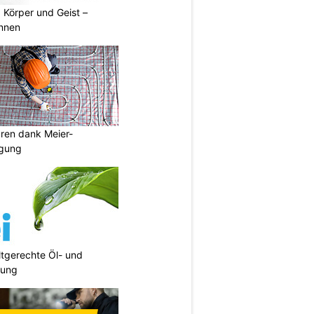
, Körper und Geist –
annen
aren dank Meier-
igung
tgerechte Öl- und
gung