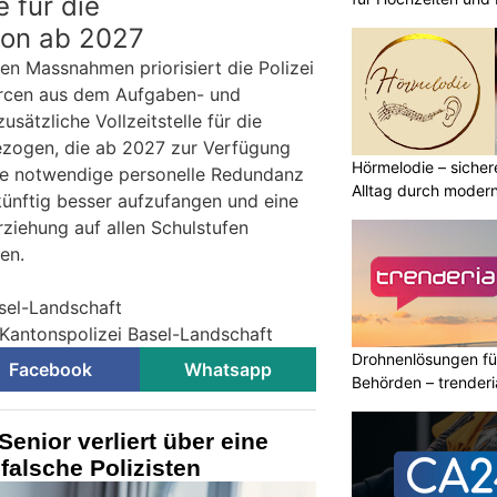
e für die
ion ab 2027
igen Massnahmen priorisiert die Polizei
rcen aus dem Aufgaben- und
usätzliche Vollzeitstelle für die
ezogen, die ab 2027 zur Verfügung
Hörmelodie – sicher
die notwendige personelle Redundanz
Alltag durch moder
künftig besser aufzufangen und eine
rziehung auf allen Schulstufen
en.
asel-Landschaft
 Kantonspolizei Basel-Landschaft
Drohnenlösungen f
Facebook
Whatsapp
Behörden – trender
enior verliert über eine
falsche Polizisten