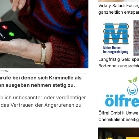
Vida y Salud: Füsse
ganzheitlich entsp
Langfristig Geld sp
Bodenheizungsrein
Ölfrei GmbH: Umwel
KTION
Chemikalienbeseiti
ufe bei denen sich Kriminelle als
en ausgeben nehmen stetig zu.