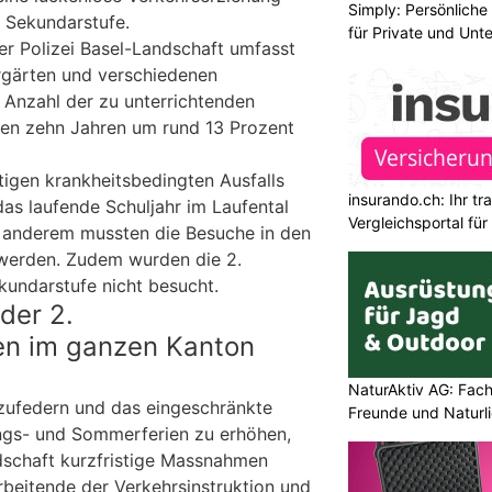
Simply: Persönlich
 Sekundarstufe.
für Private und Un
er Polizei Basel-Landschaft umfasst
ergärten und verschiedenen
e Anzahl der zu unterrichtenden
nen zehn Jahren um rund 13 Prozent
tigen krankheitsbedingten Ausfalls
insurando.ch: Ihr t
as laufende Schuljahr im Laufental
Vergleichsportal fü
 anderem mussten die Besuche in den
 werden. Zudem wurden die 2.
kundarstufe nicht besucht.
der 2.
en im ganzen Kanton
NaturAktiv AG: Fach
ufedern und das eingeschränkte
Freunde und Naturl
ngs- und Sommerferien zu erhöhen,
ndschaft kurzfristige Massnahmen
rbeitende der Verkehrsinstruktion und