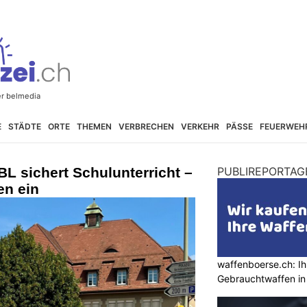
E
STÄDTE
ORTE
THEMEN
VERBRECHEN
VERKEHR
PÄSSE
FEUERWEH
 BL sichert Schulunterricht –
PUBLIREPORTAG
en ein
waffenboerse.ch: Ih
Gebrauchtwaffen in