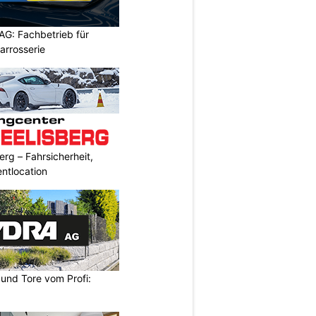
AG: Fachbetrieb für
rrosserie
erg – Fahrsicherheit,
entlocation
und Tore vom Profi: