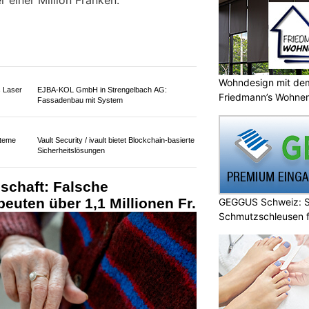
einer Million Franken.
Wohndesign mit de
Friedmann’s Wohner
EJBA-KOL GmbH in Strengelbach AG:
Fassadenbau mit System
 Laser
GEGGUS Schweiz: Si
Schmutzschleusen f
steme
Vault Security / ivault bietet Blockchain-basierte
Sicherheitslösungen
schaft: Falsche
euten über 1,1 Millionen Fr.