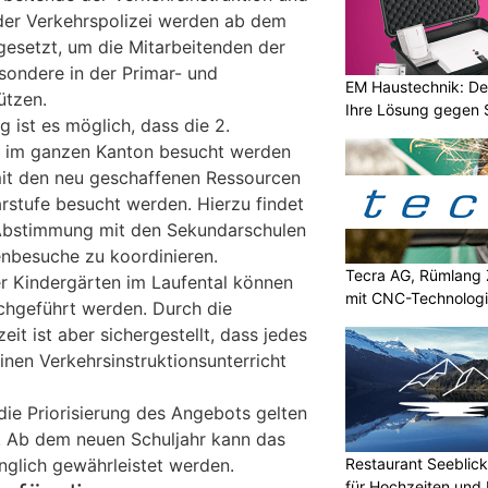
 der Verkehrspolizei werden ab dem
ngesetzt, um die Mitarbeitenden der
sondere in der Primar- und
EM Haustechnik: De
ützen.
Ihre Lösung gegen 
 ist es möglich, dass die 2.
ig im ganzen Kanton besucht werden
t den neu geschaffenen Ressourcen
arstufe besucht werden. Hierzu findet
Abstimmung mit den Sekundarschulen
enbesuche zu koordinieren.
Tecra AG, Rümlang Z
er Kindergärten im Laufental können
mit CNC-Technologi
rchgeführt werden. Durch die
it ist aber sichergestellt, dass jedes
inen Verkehrsinstruktionsunterricht
ie Priorisierung des Angebots gelten
. Ab dem neuen Schuljahr kann das
Restaurant Seeblick
glich gewährleistet werden.
für Hochzeiten und 