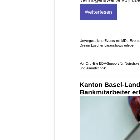
Vermögenswerte von über 
Weiterlesen
Unvergessliche Events mit MDL-Events
Dream Lüscher Lasershows erleben
Vor Ort Hilfe EDV-Support für Notrufsy
und Alarmtechnik
Kanton Basel-Land
Bankmitarbeiter erb