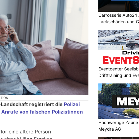
Carrosserie Auto24 
Lackschäden und Ca
Eventcenter Seelisb
Drifttraining und Ev
KTION
Landschaft registriert die
Polizei
t
Anrufe von falschen Polizistinnen
Hochwertige Zäune 
Meydra AG
rlor eine ältere Person