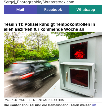
Sergej_Photographie/Shutterstock.com
Mail
Facebook
Whatsapp
Tessin TI: Polizei kündigt Tempokontrollen in
allen Bezirken für kommende Woche an
24.07.26
VON
POLIZEI.NEWS REDAKTION
Die Kantonspolizei und die Gemeindepolizeien weisen
im